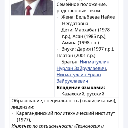
Семейное положение,
родственные связи:
Жена:
Бельбаева Найле
·
Негдатовна
Дети:
Мархабат (1978
·
г.р.), Асан (1985 г.р.),
Амина (1998 г.р.)
Внуки: Дария (1997 г.р.),
·
Платон (2001 г.р.)
Братья:
Нигматуллин
·
Нурлан Зайруллаевич
,
Нигматуллин Ерлан
Зайруллаевич
Владение языками:
Казахский, русский
·
Образование, специальность (квалификация),
лицензии:
Карагандинский политехнический институт
·
(1977),
Инженер по специальности «Технология и