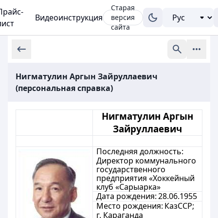
Старая
Прайс-
Видеоинструкция
версия
лист
сайта
Нигматулин Аргын Зайруллаевич
(персональная справка)
Нигматулин Аргын
Зайруллаевич
Последняя должность:
Д
иректор коммунального
государственного
предприятия «Хоккейный
клуб «Сарыарка»
Дата рождения:
28.06.1955
Место рождения:
КазССР;
г. Караганда