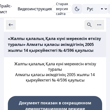
Старая
Прайс-
Видеоинструкция
версия
лист
сайта
«Жалпы қалалық Қала күні мерекесін өткізу
туралы» Алматы қаласы әкімдігінің 2005
жылғы 14 қыркүйектегі № 4/596 қаулысы
Жалпы қалалық Қала күні мерекесін өткізу
туралы
Алматы қаласы әкімдігінің 2005 жылғы 14
қыркүйектегі № 4/596 қаулысы
Документ показан в сокращенном
демонстрационном режиме