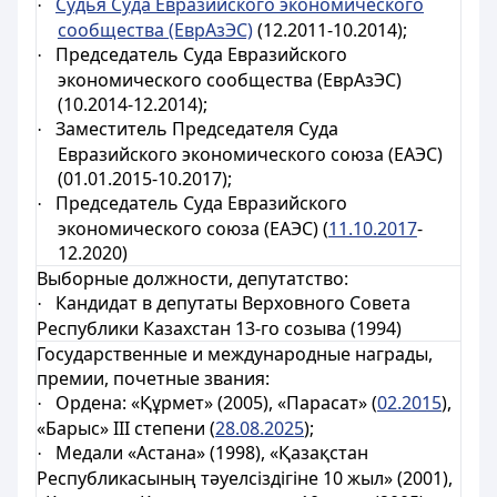
Судья Суда Евразийского экономического
·
сообщества (ЕврАзЭС)
(12.2011-10.2014);
Председатель Суда Евразийского
·
экономического сообщества (ЕврАзЭС)
(10.2014-12.2014);
Заместитель Председателя Суда
·
Евразийского экономического союза (ЕАЭС)
(01.01.2015-10.2017);
Председатель Суда Евразийского
·
экономического союза (ЕАЭС) (
11.10.2017
-
12.2020)
Выборные должности, депутатство:
Кандидат в депутаты Верховного Совета
·
Республики Казахстан 13-го созыва (1994)
Государственные и международные награды,
премии, почетные звания:
Ордена: «
Құрмет
» (2005),
«Парасат» (
02.2015
),
·
«Барыс» ІІІ степени
(
28.08.2025
);
Медали
«Астана» (1998), «Қазақстан
·
Республикасының тәуелсіздігіне 10 жыл» (2001),