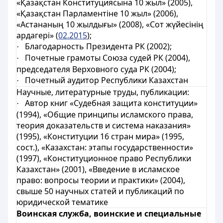
«Қазақстан Конституциясына 10 жыл» (2005),
«Қазақстан Парламентіне 10 жыл» (2006),
«Астананың 10 жылдығы» (2008), «Сот жүйесінің
ардагері» (
02.2015
);
Благодарность Президента РК (2002);
·
Почетные грамоты Союза судей РК (2004),
·
председателя Верховного суда РК (2004);
Почетный аудитор Республики Казахстан
·
Научные, литературные труды, публикации:
Автор книг «Судебная защита конституции»
·
(1994), «Общие принципы исламского права,
теория доказательств и система наказания»
(1995), «Конституции 16 стран мира» (1995,
сост.), «Казахстан: этапы государственности»
(1997), «Конституционное право Республики
Казахстан» (2001), «Введение в исламское
право: вопросы теории и практики» (2004),
свыше 50 научных статей и публикаций по
юридической тематике
Воинская служба, воинские и специальные