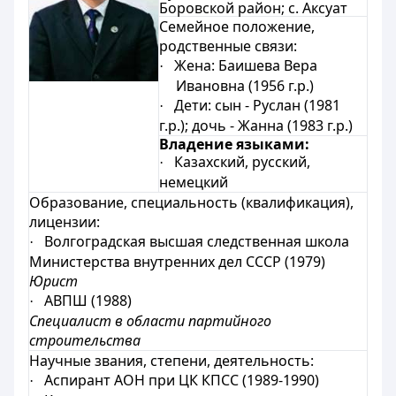
Боровской район; с. Аксуат
Семейное положение,
родственные связи:
Жена:
Баишева Вера
·
Ивановна (1956 г.р.)
Дети: сын -
Руслан (1981
·
г.р.); дочь - Жанна (1983 г.р.)
Владение языками:
Казахский, русский,
·
немецкий
Образование, специальность (квалификация),
лицензии:
Волгоградская высшая следственная школа
·
Министерства внутренних дел СССР (1979)
Юрист
АВПШ (1988)
·
Специалист в области партийного
строительства
Научные звания, степени, деятельность:
Аспирант АОН при ЦК КПСС (1989-1990)
·