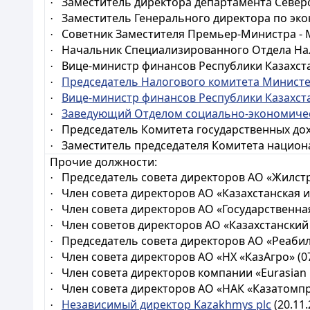
Заместитель директора департамента Северо-
·
Заместитель Генерального директора по эко
·
Советник Заместителя Премьер-Министра - М
·
Начальник Специализированного Отдела Нало
·
Вице-министр финансов Республики Казахстан 
·
Председатель Налогового комитета Министе
·
Вице-министр финансов Республики Казахст
·
Заведующий Отделом социально-экономичес
·
Председатель Комитета государственных дохо
·
Заместитель председателя Комитета национа
·
Прочие должности:
Председатель совета директоров АО «Жилстр
·
Член совета директоров АО «Казахстанская и
·
Член совета директоров АО «Государственна
·
Член советов директоров АО «Казахстанский 
·
Председатель совета директоров АО «Реабил
·
Член совета директоров АО «НХ «КазАгро» (07
·
Член совета директоров компании
«Eurasian 
·
Член совета директоров АО «НАК «Казатомпр
·
Независимый директор Kazakhmys plc
(20.11.
·