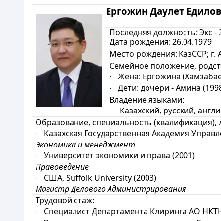
Ергожин Даулет Едило
Последняя должность:
Экс -
Дата рождения:
26.04.1979
Место рождения:
КазССР; г.
Семейное положение, родст
Жена: Ергожина (Хамзабае
·
Дети: дочери - Амина (1998 г
·
Владение языками:
Казахский, русский, англ
·
Образование, специальность (квалификация), 
Казахская Государственная Академия Управл
·
Экономика и менеджмент
Университет экономики и права (2001)
·
Правоведение
США, Suffolk University (2003)
·
Магистр Делового Администрирования
Трудовой стаж:
Специалист Департамента Клиринга АО НКТН 
·