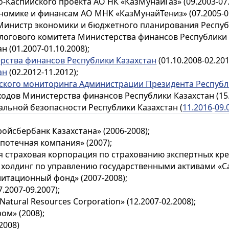
Каспийского проекта АО НК «КазМунайГаз» (09.2003-07.
номике и финансам АО МНК «КазМунайТениз» (07.2005-05
инистр экономики и бюджетного планирования Республик
гового комитета Министерства финансов Республики Ка
(01.2007-01.10.2008);
рства финансов Республики Казахстан
(01.10.2008-02.201
ан
(02.2012-11.2012);
кого мониторинга Администрации Президента Республ
дов Министерства финансов Республики Казахстан (15.0
льной безопасности Республики Казахстан (
11.2016
-
09.
ойсбербанк Казахстана» (2006-2008);
потечная компания» (2007);
я страховая корпорация по страхованию экспертных кред
холдинг по управлению государственными активами «Сам
итационный фонд» (2007-2008);
.2007-09.2007);
Natural Resources Corporation» (12.2007-02.2008);
ом» (2008);
2008)