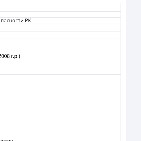
опасности РК
008 г.р.)