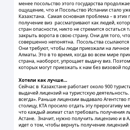
менее посольство этого государства продолжае
ощущение, что и Посольство Испании стало уже
Казахстана. Самая основная проблема – в этих
получение виз рассматривают как людей, котор
стран опасности, никто не стремится остаться т
закрыть ворота в свою страну. Они для того, ч
совершенно непонятна. Посольства ссылаются на
Они требуют, чтобы люди приезжали на личное с
Алматы. Это в то время, когда во всем мире при
страна, наоборот, упрощает выдачу виз. Поэтому
которых могут приезжать к нам без визовой по
Хотели как лучше…
Сейчас в Казахстане работает около 900 турист
выдачей лицензий на туристскую деятельность
всегда». Раньше лицензии выдавало Агентство п
столицу, КТА просило отдать эту прерогативу 
что каждый акимат стал требовать получения ли
Астане. Значит, нужно получить лицензию и в А
идет о том, чтобы вернуть получение лицензий 