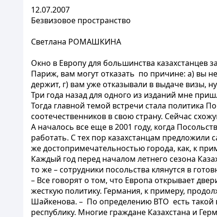
12.07.2007
Безвизовое пространство
Светлана РОМАШКИНА
Окно в Европу для большинства казахстанцев за
Париж, вам могут отказать по причине: а) вы не 
держит, г) вам уже отказывали в выдаче визы, н
Три года назад для одного из изданий мне пр
Тогда главной темой встречи стала политика По
соотечественников в свою страну. Сейчас схож
А началось все еще в 2001 году, когда Посольс
работать. С тех пор казахстанцам предложили с
же достопримечательностью города, как, к прим
Каждый год перед началом летнего сезона Казах
то же – сотрудники посольства клянутся в готов
– Все говорят о том, что Европа открывает две
жесткую политику. Германия, к примеру, продол
Шайкенова. – По определению ВТО есть такой в
республику. Многие граждане Казахстана и Герм