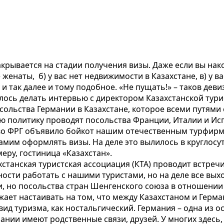
крывается на стадии получения визы. Даже если вы нако
женаты, б) у вас нет недвижимости в Казахстане, в) у ва
у и так далее и тому подобное. «Не пущать!» – таков дев
ишлось делать интервью с директором Казахстанской ту
сольства Германии в Казахстане, которое всеми путями
ую политику проводят посольства Франции, Италии и Ис
тво ФРГ объявило бойкот нашим отечественным турфирма
амим оформлять визы. На деле это вылилось в круглосу
еру, гостиница «Казахстан».
станская туристская ассоциация (КТА) проводит встречи
ности работать с нашими туристами, но на деле все вых
ри, но посольства стран Шенгенского союза в отношени
жает настаивать на том, что между Казахстаном и Герм
ид туризма, как ностальгический. Германия – одна из о
ании имеют родственные связи, друзей. У многих здесь,