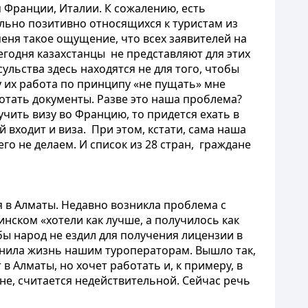
 Франции, Италии. К сожалению, есть
ольно позитивно относящихся к туристам из
еня такое ощущение, что всех заявителей на
егодня казахстанцы не представляют для этих
сульства здесь находятся не для того, чтобы
у их работа по принципу «не пущать» мне
ботать документы. Разве это наша проблема?
учить визу во Францию, то придется ехать в
й входит и виза. При этом, кстати, сама наша
его не делаем. И список из 28 стран, граждане
я в Алматы. Недавно возникла проблема с
ском «хотели как лучше, а получилось как
бы народ не ездил для получения лицензии в
жнила жизнь нашим туроператорам. Вышло так,
в Алматы, но хочет работать и, к примеру, в
оне, считается недействительной. Сейчас речь