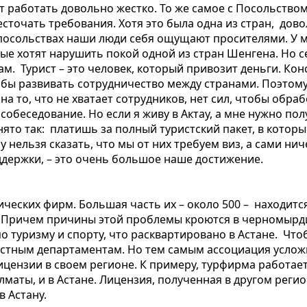
т работать довольно жестко. То же самое с Посольством
сточать требования. Хотя это была одна из стран, дов
 посольствах наши люди себя ощущают просителями. У м
ые хотят нарушить покой одной из стран Шенгена. Но с
ам. Турист – это человек, который привозит деньги. Кон
тобы развивать сотрудничество между странами. Поэтом
 то, что не хватает сотрудников, нет сил, чтобы обра
обеседование. Но если я живу в Актау, а мне нужно пол
нято так: платишь за полный туристский пакет, в которы
 нельзя сказать, что мы от них требуем виз, а сами нич
ддержки, – это очень большое наше достижение.
ических фирм. Большая часть их – около 500 – находитс
. Причем причины этой проблемы кроются в черномырдин
о туризму и спорту, что расквартировано в Астане. Что
местным департаментам. Но тем самым ассоциация усло
цензии в своем регионе. К примеру, турфирма работает 
лматы, и в Астане. Лицензия, полученная в другом реги
в Астану.