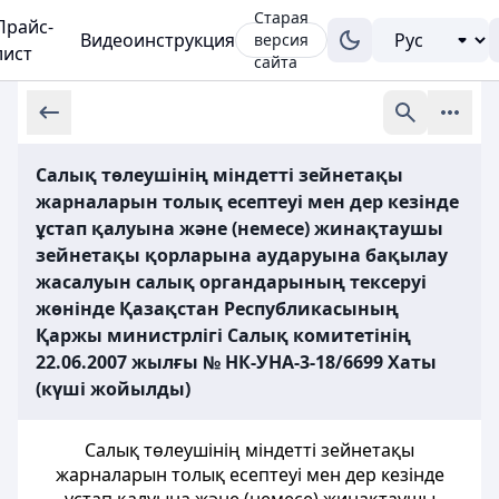
Старая
Прайс-
Видеоинструкция
версия
лист
сайта
Салық төлеушінің міндетті зейнетақы
жарналарын толық есептеуі мен дер кезінде
ұстап қалуына және (немесе) жинақтаушы
зейнетақы қорларына аударуына бақылау
жасалуын салық органдарының тексеруі
жөнінде Қазақстан Республикасының
Қаржы министрлігі Салық комитетінің
22.06.2007 жылғы № НК-УНА-3-18/6699 Хаты
(күші жойылды)
Салық төлеушінің міндетті зейнетақы
жарналарын толық есептеуі мен дер кезінде