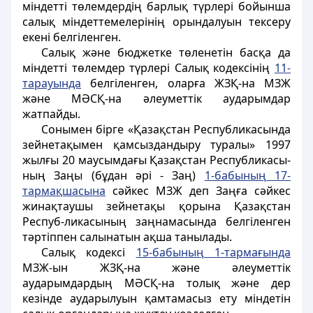
міндетті төлемдердің барлық түрлері бойынша
салық міндеттемелерінің орындалуын тексеру
екені белгіленген.
Салық және бюджетке төленетін басқа да
міндетті төлемдер түрлері Салық кодексінің
11-
тарауында
белгіленген, оларға ЖЗҚ-на МЗЖ
және МӘСҚ-на әлеуметтік аударымдар
жатпайды.
Сонымен бірге «Қазақстан Республикасында
зейнетақымен қамсыздандыру туралы» 1997
жылғы 20 маусымдағы Қазақстан Республикасы-
ның Заңы (бұдан әрі - Заң)
1-бабының 17-
тармақшасына
сәйкес МЗЖ деп Заңға сәйкес
жинақтаушы зейнетақы қорына Қазақстан
Респуб-ликасының заңнамасында белгіленген
тәртіппен салынатын ақша танылады.
Салық кодексі
15-бабының 1-тармағында
МЗЖ-ын ЖЗҚ-на және әлеуметтік
аударымдардың МӘСҚ-на толық және дер
кезінде аударылуын қамтамасыз ету міндетін