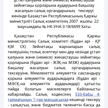
ұстап қалуына және (немесе) жинақтаушы
зейнетақы қорларына аударуына бақылау
жасалуын салық органдарының тексеруі
жөнінде Қазақстан Республикасының Қаржы
министрлігі Салық комитетінің 2007 жылғы 22
маусымдағы № НК-УНА-3-18/6699 Хаты
Қазақстан Республикасы Қаржы
министрлігінің Салық комитеті (бұдан әрі - ҚР
ҚМ СК) Зейнетақы жарналарын салық
төлеушінің толық есептеуі мен дер кезінде ұстап
қалуына және (немесе) жинақтаушы зейнетақы
қорларына (бұдан әрі - ЖЗҚ-на МЗЖ) аударуына
бақылау жасалуын салық органдарының
тексеруіне, Мемлекеттік әлеуметтік сақтандыру
қорына әлеуметтік аударымдарға (бұдан әрі -
МӘСҚ-на әлеуметтік аударымдар) қатысты
пайда болатын мәселелерге байланысты
хабарлайды. Салық кодексінің
533-бабы 4-
тармағының 1-тар-мақшасында
кешенді тексеру
- салықтың және бюджетке төленетін басқа да