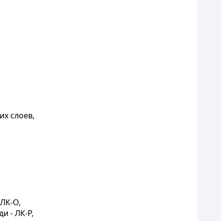
их слоев,
ЛК-О,
 - ЛК-Р,