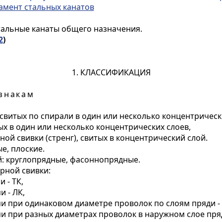
амент стальных канатов
тальные канаты общего назначения.
2
)
1. КЛАССИФИКАЦИЯ
знакам
свитых по спирали в один или несколько концентрическ
ых в один или несколько концентрических слоев,
ной свивки (стренг), свитых в концентрический слой.
е, плоские.
й: круглопрядные, фасоннопрядные.
арной свивки:
 - ТК,
 - ЛК,
и при одинаковом диаметре проволок по слоям пряди - 
 при разных диаметрах проволок в наружном слое пряди