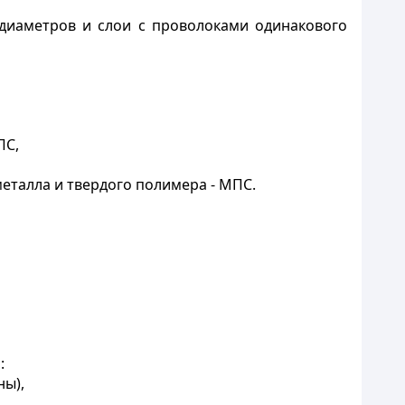
диаметров и слои с проволоками одинакового
ПС,
металла и твердого полимера - МПС.
:
ны),