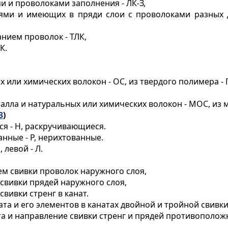
 и проволоками заполнения - ЛК-З,
ями и имеющих в пряди слои с проволоками разных 
ием проволок - ТЛК,
К.
 или химических волокон - ОС, из твердого полимера - 
алла и натуральных или химических волокон - МОС, из 
3
)
ся - Н, раскручивающиеся.
анные - Р, нерихтованные.
 левой - Л.
ем свивки проволок наружного слоя,
 свивки прядей наружного слоя,
вивки стренг в канат.
ата и его элементов в канатах двойной и тройной свивки
та и направление свивки стренг и прядей противополож