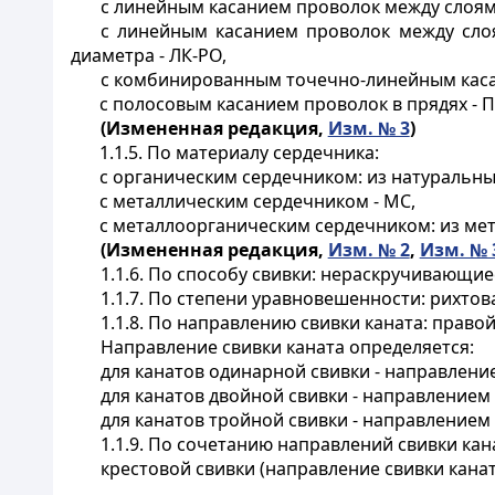
с линейным касанием проволок между слоями
с линейным касанием проволок между сло
диаметра - ЛК-РО,
с комбинированным точечно-линейным касан
с полосовым касанием проволок в прядях - П
(Измененная редакция,
Изм. № 3
)
1.1.5. По материалу сердечника:
с органическим сердечником: из натуральных
с металлическим сердечником - МС,
с металлоорганическим сердечником: из мет
(Измененная редакция,
Изм. № 2
,
Изм. № 
1.1.6. По способу свивки: нераскручивающие
1.1.7. По степени уравновешенности: рихтов
1.1.8. По направлению свивки каната: правой,
Направление свивки каната определяется:
для канатов одинарной свивки - направлени
для канатов двойной свивки - направлением
для канатов тройной свивки - направлением с
1.1.9. По сочетанию направлений свивки кан
крестовой свивки (направление свивки кана