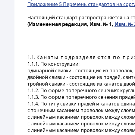
Приложение 5 Перечень стандартов на сорт
Н
астоящий
стандарт распространяется на с
(Измененная редакция, Изм. № 1,
Изм. № 
1.1
.
Канаты подразделяются по при
1.1.1. По конструкции:
одинарной свивки - состоящие из проволок, 
двойной свивки - состоящие из прядей, свит
тройной свивки - состоящие из канатов двой
1.1.2. По форме поперечного сечения: круглы
1.1.3. По форме поперечного сечения пряде
1.1.4. По типу свивки прядей и канатов один
с точечным касанием проволок между слоями
с линейным касанием проволок между слоями
с линейным касанием проволок между слоям
с линейным касанием проволок между слоями