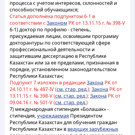
процесса с учетом интересов, склонностей и
способностей обучающихся;
Статья дополнена подпунктом 6-1 в
соответствии с
Законом
РК от 13.11.15 г. № 398-V
6-1) доктор по профилю - степень,
присуждаемая лицам, освоившим программу
докторантуры по соответствующей сфере
профессиональной деятельности и
защитившим диссертацию в Республике
Казахстан или за ее пределами, признанная в
порядке, установленном законодательством
Республики Казахстан;
Подпункт 7 изложен в редакции
3акона
РК от
24.10.11 г. № 487-IV (
см. стар. ред.
);
Закона
РК от
13.11.15 г. № 398-V (
см. стар. ред.
);
Закона
РК от
09.04.16 г. № 501-V (
см. стар. ред.
)
7) международная стипендия «Болашак» -
стипендия,
учреждаемая
Президентом
Республики Казахстан для обучения граждан
Республики Казахстан в
ведущих зарубежных