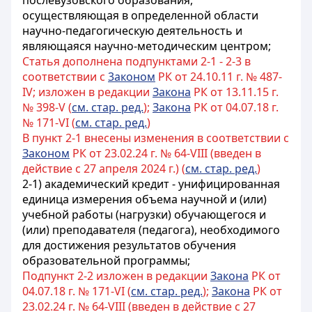
послевузовского образования,
осуществляющая в определенной области
научно-педагогическую деятельность и
являющаяся научно-методическим центром;
Статья дополнена подпунктами 2-1 - 2-3 в
соответствии с
3аконом
РК от 24.10.11 г. № 487-
IV; изложен в редакции
Закона
РК от 13.11.15 г.
№ 398-V (
см. стар. ред.
);
Закона
РК от 04.07.18 г.
№ 171-VI (
см. стар. ред.
)
В пункт 2-1 внесены изменения в соответствии с
Законом
РК от 23.02.24 г. № 64-VIII (введен в
действие с 27 апреля 2024 г.) (
см. стар. ред.
)
2-1) академический кредит - унифицированная
единица измерения объема научной и (или)
учебной работы (нагрузки) обучающегося и
(или) преподавателя (педагога), необходимого
для достижения результатов обучения
образовательной программы;
Подпункт 2-2 изложен в редакции
Закона
РК от
04.07.18 г. № 171-VI (
см. стар. ред.
);
Закона
РК от
23.02.24 г. № 64-VIII (введен в действие с 27