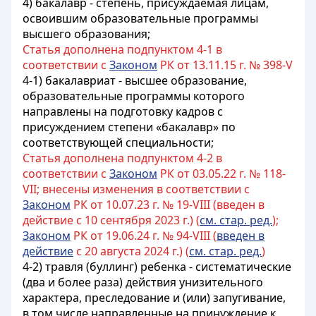
4) бакалавр - степень, присуждаемая лицам,
освоившим образовательные программы
высшего образования;
Статья дополнена подпунктом 4-1 в
соответствии с
Законом
РК от 13.11.15 г. № 398-V
4-1) бакалавриат - высшее образование,
образовательные программы которого
направлены на подготовку кадров с
присуждением степени «бакалавр» по
соответствующей специальности;
Статья дополнена подпунктом 4-2 в
соответствии с
Законом
РК от 03.05.22 г. № 118-
VII; внесены изменения в соответствии с
Законом
РК от 10.07.23 г. № 19-VIII (введен в
действие с 10 сентября 2023 г.) (
см. стар. ред.
);
Законом
РК от 19.06.24 г. № 94-VIII (
введен в
действие
с 20 августа 2024 г.) (
см. стар. ред.
)
4-2) травля (буллинг) ребенка - систематические
(два и более раза) действия унизительного
характера, преследование и (или) запугивание,
в том числе направленные на принуждение к