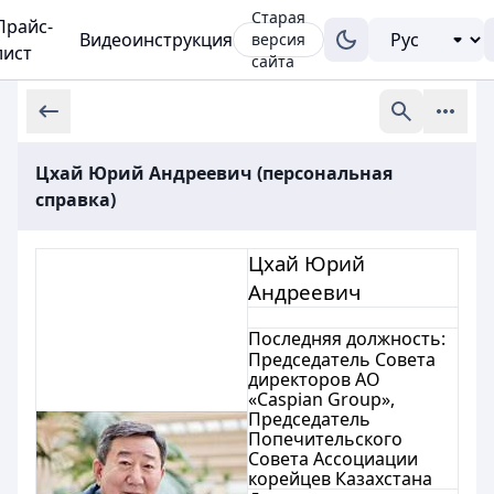
Старая
Прайс-
Видеоинструкция
версия
лист
сайта
Цхай Юрий Андреевич (персональная
справка)
Цхай Юрий
Андреевич
Последняя должность:
Председатель Совета
директоров АО
«Caspian Group»,
Председатель
Попечительского
Совета Ассоциации
корейцев Казахстана