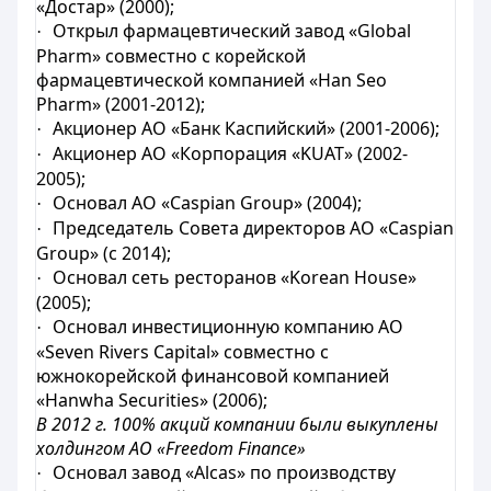
«Достар» (2000);
Открыл фармацевтический завод «Global
·
Pharm» совместно с корейской
фармацевтической компанией «Han Seo
Pharm» (2001-2012);
Акционер АО «Банк Каспийский» (2001-2006);
·
Акционер АО «Корпорация «KUAT» (2002-
·
2005);
Основал АО «Caspian Group» (2004);
·
Председатель Совета директоров АО «Caspian
·
Group» (с 2014);
Основал сеть ресторанов «Korean House»
·
(2005);
Основал инвестиционную компанию АО
·
«Seven Rivers Capital» совместно с
южнокорейской финансовой компанией
«Hanwha Securities» (2006);
В 2012 г. 100% акций компании были выкуплены
холдингом АО «Freedom Finance»
Основал завод «Alcas» по производству
·