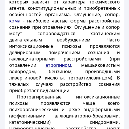
которых зависят от характера токсического
агента, конституциональных и приобретенных
особенностей организма. Оглушение, сопор,
кома
- наиболее частые формы расстройства
сознания при отравлениях. Оглушение и сопор
могут сопровождаться хаотическим
двигательным возбуждением. Часто
интоксикационные психозы проявляются
делириозным помрачением сознания и
галлюцинаторными расстройствами (при
отравлении
атропином
, мышьяковистым
водородом, бензином, производными
лизергиновой кислоты, тетраэтилсвинцом). В
тяжелых случаях расстройство сознания
приобретает вид аменции.
Протрагированные интоксикационные
психозы проявляются чаще всего
психоорганическими и реже эндоформными
(аффективными, галлюцинаторно-бредовыми,
кататоническими) синдромами.
Психоорганические расстройства могут