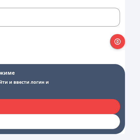
ежиме
йти и ввести логин и