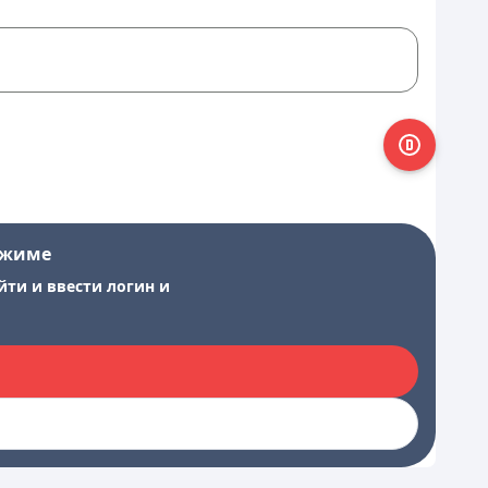
ежиме
йти и ввести логин и