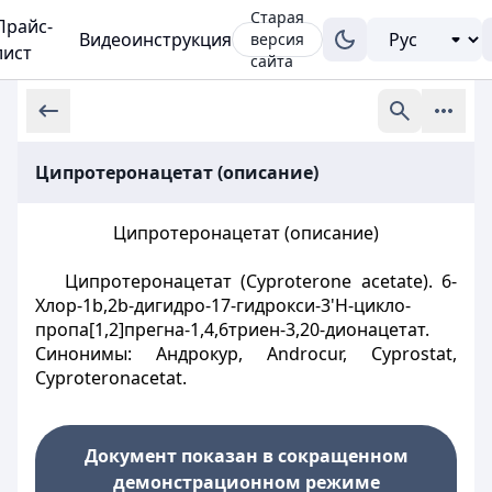
Старая
Прайс-
Видеоинструкция
версия
лист
сайта
Ципротеронацетат (описание)
Ципротеронацетат (описание)
Ципротеронацетат (Cyproterone acetate). 6-
Хлор-1b,2b-дигидро-17-гидрокси-3'Н-цикло-
пропа[1,2]прегна-1,4,6триен-3,20-дионацетат.
Синонимы: Андрокур, Androcur, Сурrostat,
Сурroteronacetat.
Документ показан в сокращенном
демонстрационном режиме