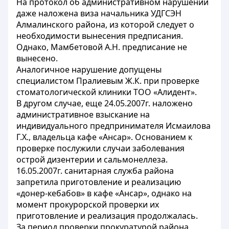
На протокол об административном нарушении
даже наложена виза начальника УДГСЭН
Алмалинского района, из которой следует о
необходимости вынесения предписания.
Однако, Мамбетовой А.Н. предписание не
вынесено.
Аналогичное нарушение допущены
специалистом Пралиевым Ж.К. при проверке
стоматологической клиники ТОО «Алидент».
В другом случае, еще 24.05.2007г. наложено
административное взыскание на
индивидуального предпринимателя Исмаилова
Г.Х., владельца кафе «Ансар». Основанием к
проверке послужили случаи заболевания
острой дизентерии и сальмонеллеза.
16.05.2007г. санитарная служба района
запретила приготовление и реализацию
«донер-кебабов» в кафе «Ансар», однако на
момент прокурорской проверки их
приготовление и реализация продолжалась.
За период проверки прокуратурой района