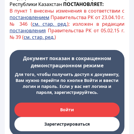
Республики Казахстан
ПОСТАНОВЛЯЕТ:
В пункт 1 внесены изменения в соответствии с
постановлением
Правительства РК от 23.04.10 г.
№ 346 (
см. стар. ред.
); изложен в редакции
постановления
Правительства РК от 05.02.15 г.
№ 39 (
см. стар. ред.
)
Документ показан в сокращенном
демонстрационном режиме
Для того, чтобы получить доступ к документу,
Вам нужно перейти по кнопке Войти и ввести
логин и пароль. Если у вас нет логина и
пароля, зарегистрируйтесь.
Войти
Зарегистрироваться