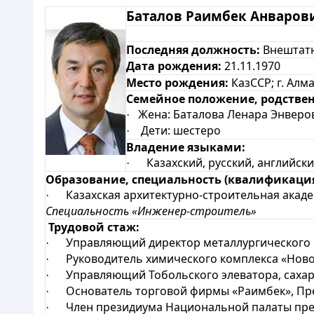
Баталов Раимбек Анваров
Последняя должность:
Внештатн
Дата рождения:
21.11.1970
Место рождения:
КазССР; г. Алм
Семейное положение, родствен
Жена: Баталова Ленара Энверо
·
Дети: шестеро
·
Владение языками:
Казахский, русский, английск
·
Образование, специальность (квалификация
Казахская архитектурно-строительная академ
·
Специальность «Инженер-строитель»
Трудовой стаж:
Управляющий директор металлургического к
·
Руководитель химического комплекса «Ново
·
Управляющий Тобольского элеватора, сахарн
·
Основатель торговой фирмы «Раимбек», Предс
·
Член президиума Национальной палаты пред
·