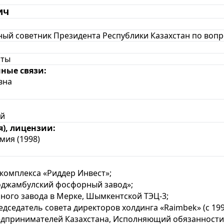
ич
ый советник Президента Республики Казахстан по воп
аты
ные связи:
вна
ий
), лицензии:
ия (1998)
омплекса «Риддер Инвест»;
джамбулский фосфорный завод»;
ого завода в Мерке, Шымкентской ТЭЦ-3;
едатель совета директоров холдинга «Raimbek» (с 199
принимателей Казахстана,
Исполняющий обязанности 