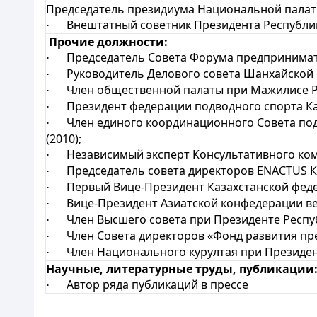
Председатель президиума Национальной палат
Внештатный советник Президента Республики 
·
Прочие должности:
Председатель Совета Форума предпринимател
·
Руководитель Делового совета Шанхайской О
·
Член общественной палаты при Мажилисе РК
·
Президент федерации подводного спорта Каза
·
Член единого координационного Совета под 
·
(2010);
Независимый эксперт Консультативного комит
·
Председатель совета директоров ENACTUS Каз
·
Первый Вице-Президент Казахстанской федера
·
Вице-Президент Азиатской конфедерации вело
·
Член Высшего совета при Президенте Респуб
·
Член Совета директоров «Фонд развития пр
·
Член Национального курултая при Президен
·
Научные, литературные труды, публикации
Автор ряда публикаций в прессе
·