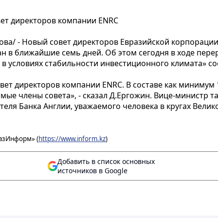
вет директоров компании ENRC
ва/ - Новый совет директоров Евразийской корпорации 
ан в ближайшие семь дней. Об этом сегодня в ходе пере
в условиях стабильности инвестиционного климата» с
ет директоров компании ENRC. В составе как минимум 13
имые члены совета», - сказал Д.Ергожин. Вице-министр т
еля Банка Англии, уважаемого человека в кругах Велик
азИнформ» (
https://www.inform.kz
)
Добавить в список основных
источников в Google