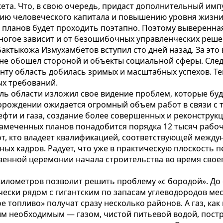
ета. Что, в свою очередь, придаст дополнительный им
тию человеческого капитала и повышению уровня жизни
х планов будет проходить поэтапно. Поэтому выверенн
огое зависит и от безошибочных управленческих реше
 Бактыкожа Измухамбетов вступил сто дней назад. За эт
 не обошел стороной и объекты социальной сферы. Сле
нту область добилась зримых и масштабных успехов. Те
ых требований.
ль области изложил свое видение проблем, которые буд
рождении ожидается огромный объем работ в связи с т
фти и газа, создание более совершенных и реконстру
меченных планов понадобится порядка 12 тысяч рабоч
т, кто владеет квалификацией, соответствующей между
ных кадров. Радует, что уже в практическую плоскость 
венной церемонии начала строительства во время свое
километров позволит решить проблему «с бородой». До
чески рядом с гигантским по запасам углеводородов м
 топливо» получат сразу несколько районов. А газ, как 
м необходимым — газом, чистой питьевой водой, постр