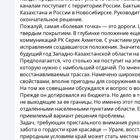
каналам поступает с территории России. Бакт
Казахстана и России в Новосибирске. Руководит
окончательное решение.
Пожалуй, самая «болевая точка» — это дороги.
твердым покрытием. В глубинке положение еще 
коммуникаций РК Серик Ахметов. С участием ру
исправления создавшегося положения. Значите
будущий год Западно-Казахстанской области на
Предполагается, что столько же поступит на эт
которую нужно с наибольшей отдачей. По мнен
восстанавливаемых трассах. Намечено широко
свойствами, вполне пригодны для сооружения м
На том же совещании обсуждался и вопрос о во
Прежде он дотировался из бюджета. Но дело в 
не выходящие за ее границы. Но именно этот 
отдаленными населенными пунктами области. Ес
приемлемый вариант решения проблемы.
Задач, требующих пристального внимания руков
забота о гордости края красавце — Урале, вос
природным условиям край может стать местом от