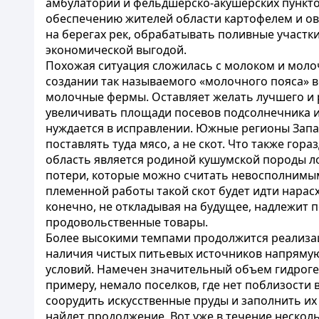
амбулаторий и фельдшерско-акушерских пунктов,
обеспечению жителей области картофелем и ово
на берегах рек, обрабатывать поливные участки
экономической выгодой.
Похожая ситуация сложилась с молоком и молоч
создании так называемого «молочного пояса» в
молочные фермы. Оставляет желать лучшего и р
увеличивать площади посевов подсолнечника и 
нуждается в исправлении. Южные регионы Запа
поставлять туда мясо, а не скот. Что также го
область является родиной кушумской породы ло
потери, которые можно считать невосполнимым
племенной работы такой скот будет идти нарасх
конечно, не откладывая на будущее, надлежит 
продовольственные товары.
Более высокими темпами продолжится реализац
наличия чистых питьевых источников напрямую 
условий. Намечен значительный объем гидрогео
примеру, немало поселков, где нет поблизости 
соорудить искусственные пруды и заполнить их 
найдет продолжение. Вот уже в течение нескол