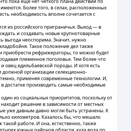
что пока еще нет четкого плана действий по
имеются. Более того, в селах, расположенных
 есть необходимость вполне сочетается с
ся из российского приграничья. Выход — в
рождать и создавать новые крупнотоварные
сь выгода неоспорима. Значит, нужно
хладобойня. Такое положение дел также
ли приобрести рефрижераторы, то можно будет
продавая племенное поголовье. Тем более что
и овец едильбаевской породы. И хотя есть
и должной организации селекционно-
истемно, применяя современные технологии. И,
я в достатке производить самые необходимые
один из социальных приоритетов, поскольку от
 находит решение в зависимости от местных
ые уже давным-давно могли быть устранены. К
олько километров. Казалось бы, что мешало
 такой работе. И она, естественно, также
етырех южных районов области, куда вода по