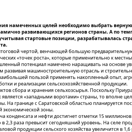
ния намеченных целей необходимо выбрать верную 
инамично развивающихся регионов страны. А по те
итывая стартовые позиции, разрабатывалась страт
та.
й итоговой чертой, венчающей большую предварительну
ических «точек роста», которые применительно к мест
ышленный потенциал намечено наращивать на основе у
м развивая машиностроительную отрасль и строительну
с наибольшей пользой применять накопленный опыт, а
ботки и реализации сельскохозяйственной продукции.
нктов сбора и хранения сельхозсырья. Поскольку Приур
к является «западными воротами» страны, то вполне ц
. На границе с Саратовской областью планируется пос
й экономической зоны.
ча конденсата и нефти достигнет отметки 15 миллионов 
в 2,3 раза превысит сегодняшний уровень. На селе про
ловой продукции сельского хозяйства увеличится в 1,6 