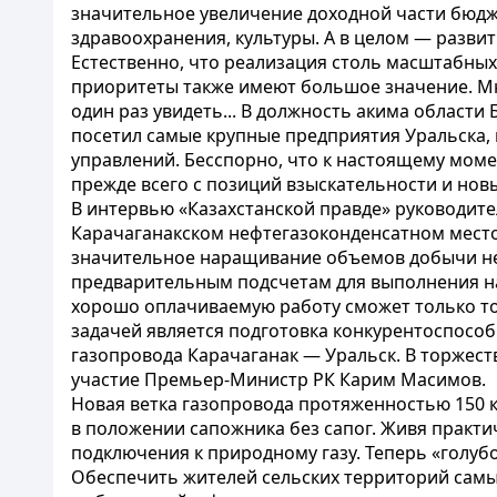
значительное увеличение доходной части бюдж
здравоохранения, культуры. А в целом — разви
Естественно, что реализация столь масштабны
приоритеты также имеют большое значение. Мн
один раз увидеть... В должность акима области
посетил самые крупные предприятия Уральска,
управлений. Бесспорно, что к настоящему моме
прежде всего с позиций взыскательности и нов
В интервью «Казахстанской правде» руководите
Карачаганакском нефтегазоконденсатном место
значительное наращивание объемов добычи не
предварительным подсчетам для выполнения на
хорошо оплачиваемую работу сможет только то
задачей является подготовка конкурентоспособ
газопровода Карачаганак — Уральск. В торжест
участие Премьер-Министр РК Карим Масимов.
Новая ветка газопровода протяженностью 150 
в положении сапожника без сапог. Живя практи
подключения к природному газу. Теперь «голубое
Обеспечить жителей сельских территорий самы