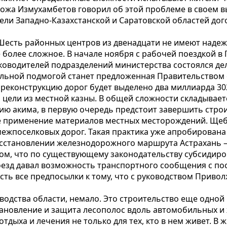
ыкожа Измухамбетов говорил об этой проблеме в своем
ели Западно-Казахстанской и Саратовской областей дог
 Шесть районных центров из двенадцати не имеют надеж
более сложное. В начале ноября с рабочей поездкой в
ководителей подразделений министерства состоялся де
льной подмогой станет предложенная Правительством с
 реконструкцию дорог будет выделено два миллиарда 30
и цели из местной казны. В общей сложности складывае
ию акима, в первую очередь предстоит завершить строи
е применение материалов местных месторождений. Ще
ежпоселковых дорог. Такая практика уже апробирована 
сстановлении железнодорожного маршрута Астрахань — 
том, что по существующему законодательству субсидиро
поезд давал возможность транспортного сообщения с п
ть все предпосылки к тому, что с руководством Приво
одства области, немало. Это строительство еще одной 
становление и защита лесополос вдоль автомобильных 
дыха и лечения не только для тех, кто в нем живет. В