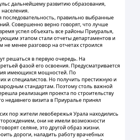
пульс дальнейшему развитию образования,
 населения.
ая последовательность, правильно выбранные
ний. Совершенно верно говорят, что лучше
о время успел объехать все районы Приуралья,
дующим этапом стали отчеты департаментов и
м не менее разговор на отчетах строился
ут решаться в первую очередь. На
ретьей фазой его освоения. Предусматривается
кция имеющихся мощностей. По
их и специалистов. Но получить престижную и
народным стандартам. Поэтому столь важной
перешла реализация проекта по строительству
го недавнего визита в Приуралье принял
 сих пор жители левобережья Урала находились
есторождением, они не имели возможности
говорят селяне, это другой образ жизни.
оить дороги, наладить работу врачебных