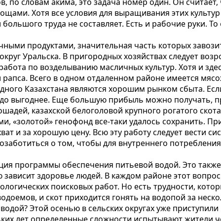
 по словам акима, это задача номер один. Он считает, 
щами. Хотя все условия для выращивания этих культур 
 большого труда не составляет. Есть и рабочие руки. То
ными продуктами, значительная часть которых завозит
округ Уральска. В пригородных хозяйствах следует воз
абота по возделыванию масличных культур. Хотя и зде
рапса. Всего в одном отдаленном районе имеется мясо
дного Казахстана являются хорошим рынком сбыта. Ес
раздо выгоднее. Еще большую прибыль можно получать, 
шадей, казахской белоголовой крупного рогатого скота 
и, «золотой» генофонд все-таки удалось сохранить. Пр
ват и за хорошую цену. Всю эту работу следует вести с
позаботиться о том, чтобы для внутреннего потреблени
ия программы обеспечения питьевой водой. Это также 
зависит здоровье людей. В каждом районе этот вопрос
логических поисковых работ. Но есть трудности, котор
водоемов, и скот приходится гонять на водопой за неск
водой? Этой осенью в сельских округах уже приступили к
ьких лет определенные сложности испытывают жители ч