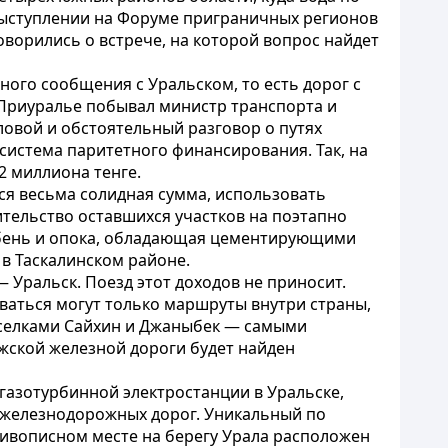
 выступлении на Форуме приграничных регионов
оворились о встрече, на которой вопрос найдет
ного сообщения с Уральском, то есть дорог с
 Приуралье побывал министр транспорта и
ловой и обстоятельный разговор о путях
истема паритетного финансирования. Так, на
2 миллиона тенге.
тся весьма солидная сумма, использовать
тельство оставшихся участков на поэтапно
бень и опока, обладающая цементирующими
в Таскалинском районе.
Уральск. Поезд этот доходов не приносит.
ваться могут только маршруты внутри страны,
оселками Сайхин и Джаныбек — самыми
лжской железной дороги будет найден
газотурбинной электростанции в Уральске,
и железнодорожных дорог. Уникальный по
 живописном месте на берегу Урала расположен