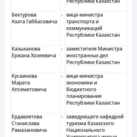
Республики Казахстан
Бектурова
-
вице-министра
Азата Габбасовича
транспорта и
коммуникаций
Республики Казахстан
Казыханова
-
заместителя Министра
Ержана Хозеевича
иностранных дел
Республики Казахстан
Кусаинова
-
вице-министра
Марата
экономики и
Апсеметовича
бюджетного
планирования
Республики Казахстан
Ердавлетова
-
заведующего кафедрой
Станислава
туризма Казахского
Рамазановича
Национального
Университета имени