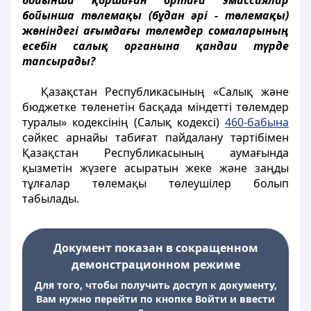
бойынша қоршаған ортаға эмиссиялар
бойынша төлемақы (бұдан әрі - төлемақы)
жөніндегі ағымдағы төлемдер сомаларының
есебін салық органына қандаи түрде
тапсырады?
Қазақстан Республикасының «Салық және
бюджетке төленетін басқада міндетті төлемдер
туралы» кодексінің (Салық кодексі)
460-бабына
сәйкес арнайы табиғат пайдалану тәртібімен
Қазақстан Республикасының аумағында
қызметін жүзеге асыратын жеке және заңды
тұлғалар төлемақы төлеушілер болып
табылады.
Документ показан в сокращенном
демонстрационном режиме
Для того, чтобы получить доступ к документу,
Вам нужно перейти по кнопке Войти и ввести