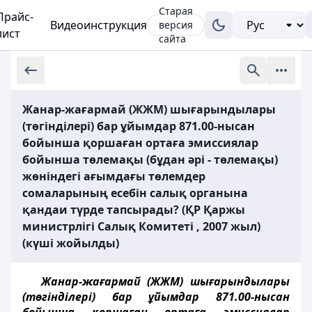
Старая
Прайс-
Видеоинструкция
версия
лист
сайта
Жанар-жағармай (ЖЖМ) шығарындылары
(төгінділері) бар ұйымдар 871.00-нысан
бойынша қоршаған ортаға эмиссиялар
бойынша төлемақы (бұдан әрі - төлемақы)
жөніндегі ағымдағы төлемдер
сомаларының есебін салық органына
қандаи түрде тапсырады? (ҚР Қаржы
министрлігі Салық Комитеті , 2007 жыл)
(күші жойылды)
Жанар-жағармай (ЖЖМ) шығарындылары
(төгінділері) бар ұйымдар 871.00-нысан