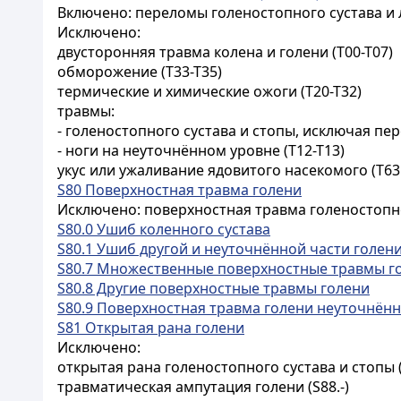
Включено: переломы голеностопного сустава и
Исключено:
двусторонняя травма колена и голени (T00-T07)
обморожение (T33-T35)
термические и химические ожоги (T20-T32)
травмы:
- голеностопного сустава и стопы, исключая пе
- ноги на неуточнённом уровне (T12-T13)
укус или ужаливание ядовитого насекомого (T63
S80 Поверхностная травма голени
Исключено: поверхностная травма голеностопног
S80.0 Ушиб коленного сустава
S80.1 Ушиб другой и неуточнённой части голен
S80.7 Множественные поверхностные травмы г
S80.8 Другие поверхностные травмы голени
S80.9 Поверхностная травма голени неуточнён
S81 Открытая рана голени
Исключено:
открытая рана голеностопного сустава и стопы (
травматическая ампутация голени (S88.-)