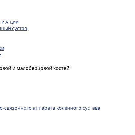
ализации
пный сустав
ки
и
вой и малоберцовой костей:
о-связочного аппарата коленного сустава