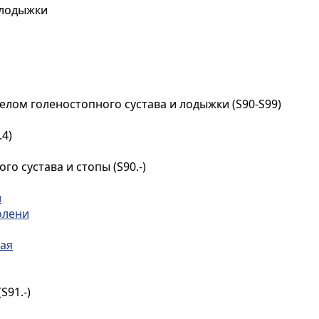
 лодыжки
релом голеностопного сустава и лодыжки (S90-S99)
.4)
о сустава и стопы (S90.-)
и
олени
ная
S91.-)