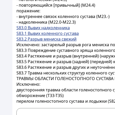
- повторяющийся [привычный] (M24.4)
поражение:
- внутреннее связок коленного сустава (M23.-)
- надколенника (M22.0-M22.3)
S83.0 Вывих надколенника
S83.1 Вывих коленного сустава
S83.2 Разрыв мениска свежий
Исключено: застарелый разрыв рога мениска по
S83.3 Повреждение суставного хряща коленного
S83.4 Растяжение и разрыв (внутренней) (наруж
S83.5 Растяжение и разрыв (задней) (передней)
S83.6 Растяжение и разрыв других и неуточнённ
S83.7 Травма нескольких структур коленного сус
ТРАВМЫ ОБЛАСТИ ГОЛЕНОСТОПНОГО СУСТАВА И
Исключено:
двусторонняя травма области голеностопного су
обморожение (T33-T35)
перелом голеностопного сустава и лодыжки (S82