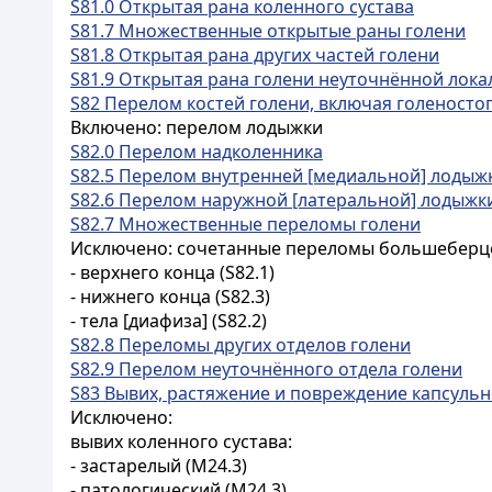
S81.0 Открытая рана коленного сустава
S81.7 Множественные открытые раны голени
S81.8 Открытая рана других частей голени
S81.9 Открытая рана голени неуточнённой лок
S82 Перелом костей голени, включая голеносто
Включено: перелом лодыжки
S82.0 Перелом надколенника
S82.5 Перелом внутренней [медиальной] лодыж
S82.6 Перелом наружной [латеральной] лодыжк
S82.7 Множественные переломы голени
Исключено: сочетанные переломы большеберцо
- верхнего конца (S82.1)
- нижнего конца (S82.3)
- тела [диафиза] (S82.2)
S82.8 Переломы других отделов голени
S82.9 Перелом неуточнённого отдела голени
S83 Вывих, растяжение и повреждение капсульн
Исключено:
вывих коленного сустава:
- застарелый (M24.3)
- патологический (M24.3)