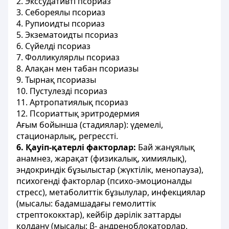
2. Экссудативті псориаз
3. Себореялы псориаз
4. Рупиоидты псориаз
5. Экзематоидты псориаз
6. Сүйелді псориаз
7. Фолликулярлы псориаз
8. Алақан мен табан псориазы
9. Тырнақ псориазы
10. Пустулезді псориаз
11. Артропатиялық псориаз
12. Псориаттық эритродермия
Ағым бойынша (стадиялар): үдемелі,
стационарлық, регрессті.
6. Қауіп-қатерлі факторлар:
Бай жанұялық
анамнез, жарақат (физикалық, химиялық),
эндокриндік бұзылыстар (жүктілік, менопауза),
психогенді факторлар (психо-эмоционалды
стресс), метаболиттік бұзылулар, инфекциялар
(мысалы: бадамшадағы гемолиттік
стрептококктар), кейбір дәрілік заттарды
қолдану (мысалы: β- андреноблокаторлар,