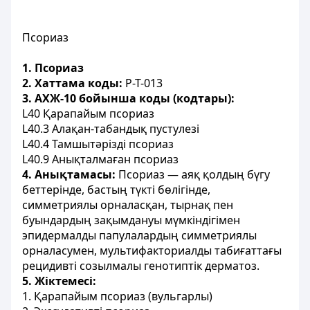
Псориаз
1. Псориаз
2. Хаттама коды:
P-T-013
3. АХЖ-10 бойынша коды (кодтары):
L40 Қарапайым псориаз
L40.3 Алақан-табандық пустулезі
L40.4 Тамшытәрізді псориаз
L40.9 Анықталмаған псориаз
4. Анықтамасы:
Псориаз — аяқ қолдың бүгу
беттерінде, бастың түкті бөлігінде,
симметриялы орналасқан, тырнақ пен
буындардың зақымдануы мүмкіндігімен
эпидермалды папулалардың симметриялы
орналасумен, мультифакториалды табиғаттағы
рецидивті созылмалы генотиптік дерматоз.
5. Жіктемесі:
1. Қарапайым псориаз (вульгарлы)