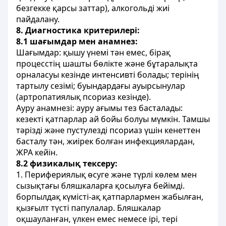
безгекке қарсы заттар), алкогольді жиі
пайдалану.
8. Диагностика критерилері:
8.1 шағымдар мен анамнез:
Шағымдар: қышу үнемі тән емес, бірақ
процесстің шашты бөлікте және бұтаралықта
орналасуы кезінде интенсивті болады; терінің
тартылу сезімі; буындардағы ауырсынулар
(артропатиялық псориаз кезінде).
Ауру анамнезі: ауру ағымы тез басталады:
кезекті қатпарлар ай бойы болуы мүмкін. Тамшы
тәрізді және пустулезді псориаз үшін кенеттен
басталу тән, жиірек болған инфекциялардан,
ЖРА кейін.
8.2 физикалық тексеру:
1. Перифериялық өсуге және түрлі көлем мен
сызықтағы бляшкаларға қосылуға бейімді.
борпылдақ күмісті-ақ қатпарлармен жабылған,
қызғылт түсті папулалар. Бляшкалар
оқшауланған, үлкен емес немесе ірі, тері