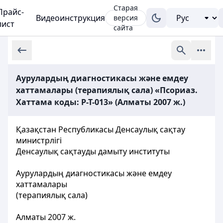
Старая
Прайс-
Видеоинструкция
версия
лист
сайта
Аурулардың диагностикасы және емдеу
хаттамалары (терапиялық сала) «Псориаз.
Хаттама коды: P-T-013» (Алматы 2007 ж.)
Қазақстан Республикасы Денсаулық сақтау
министрлігі
Денсаулық сақтауды дамыту институты
Аурулардың диагностикасы және емдеу
хаттамалары
(терапиялық сала)
Алматы 2007 ж.