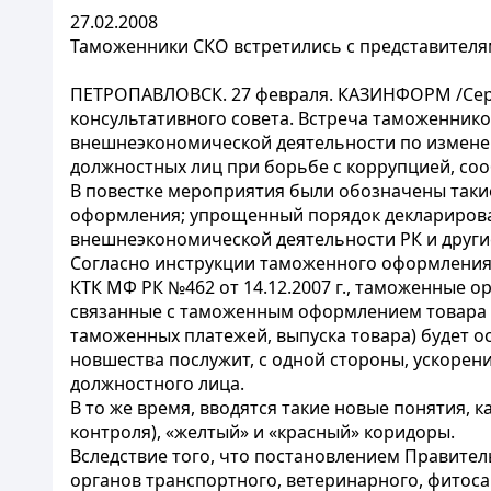
27.02.2008
Таможенники СКО встретились с представителя
ПЕТРОПАВЛОВСК. 27 февраля. КАЗИНФОРМ /Серге
консультативного совета. Встреча таможенник
внешнеэкономической деятельности по изменен
должностных лиц при борьбе с коррупцией, со
В повестке мероприятия были обозначены таки
оформления; упрощенный порядок декларирова
внешнеэкономической деятельности РК и други
Согласно инструкции таможенного оформления
КТК МФ РК №462 от 14.12.2007 г., таможенные о
связанные с таможенным оформлением товара (
таможенных платежей, выпуска товара) будет 
новшества послужит, с одной стороны, ускорен
должностного лица.
В то же время, вводятся такие новые понятия
контроля), «желтый» и «красный» коридоры.
Вследствие того, что постановлением Правител
органов транспортного, ветеринарного, фитоса