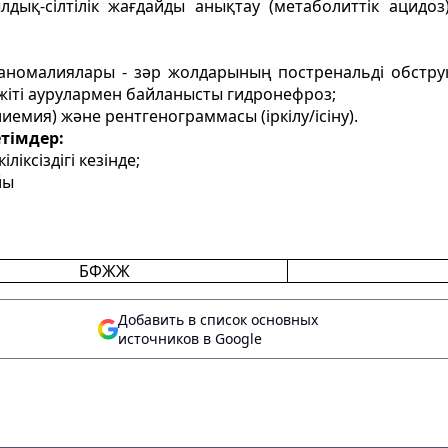
дық-сілтілік жағдайды анықтау (метаболиттік ацидоз
С аномалиялары - зәр жолдарының постренальді обстру
іті аурулармен байланысты гидронефроз;
лиемия) және рентгенограммасы (іркілу/ісіну).
тімдер:
ліксіздігі кезінде;
йы
БФЖЖ
Добавить в список основных
источников в Google