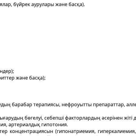
лар, бүйрек аурулары және басқа).
ндер);
ттер және басқа);
рудың барабар терапиясы, нефроуытты препараттар, алл
шығарудың бөгелуі, себепші факторлардың әсерінен жіті
рия, артериалдық гипотония.
тер концентрациясын (гипонатриемия, гиперкалиемия