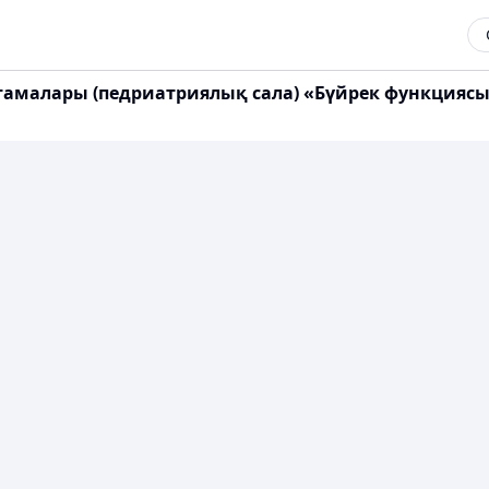
малары (педриатриялық сала) «Бүйрек функциясының 