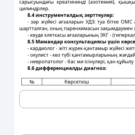
сарысуындағы креатининді (азотемия), қышқыл
цилиндрлер.
8.4 инструменталдық зерттеулер:
- зәр жүйесі ағзаларын УДЗ: туа бітке ОМ
шартталған, оның паренхимасын зақымдаумен ж
- кеуде клеткасы ағзаларының ЭКГ - (гиперка
8.5 Мамандар консультациясы үшін көрсе
- кардиолог - жіті жүрек-қантамыр жүйесі жеткі
- окулист - көз түбі қантамырларының жағда
- невропатолог - бас ми ісінулері, қан құйылу
8.6 дифференциалды диагноз:
№
Көрсеткіш