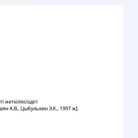
жеткіліксіздігі
 А.В., Цыбулькин Э.К., 1997 ж].