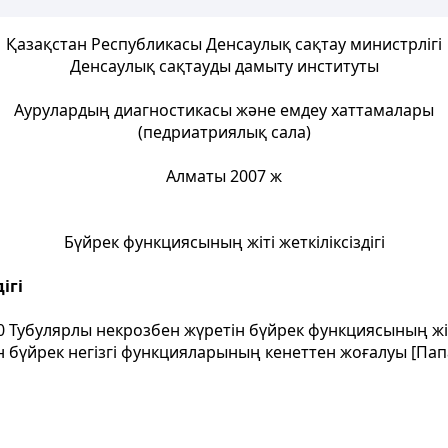
Қазақстан Республикасы Денсаулық сақтау министрлігі
Денсаулық сақтауды дамыту институты
Аурулардың диагностикасы және емдеу хаттамалары
(педриатриялық сала)
Алматы 2007 ж
Бүйрек функциясының жіті жеткіліксіздігі
ігі
0 Тубулярлы некрозбен жүретін бүйрек функциясының жіті 
 бүйрек негізгі функцияларының кенеттен жоғалуы [Папаян