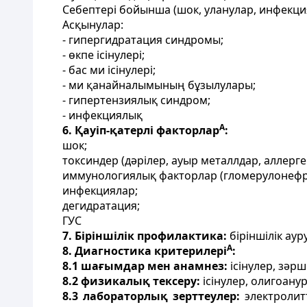
Себептері бойынша (шок, уланулар, инфекция
Асқынулар:
- гипергидратация синдромы;
- өкпе ісінулері;
- бас ми ісінулері;
- ми қанайналымының бұзылулары;
- гипертензиялық синдром;
- инфекциялық
А
6. Қауіп-қатерлі факторлар
:
шок;
токсиндер (дәрілер, ауыр металлдар, аллерге
иммунологиялық факторлар (гломерулонефри
инфекциялар;
дегидратация;
ГУС
7. Біріншілік профилактика:
біріншілік ау
А
8. Диагностика критерилері
:
8.1 шағымдар мен анамнез:
ісінулер, зәр
8.2 физикалық тексеру:
ісінулер, олигоану
8.3 лабораторлық зерттеулер:
электролит