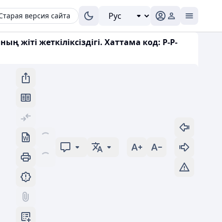
Старая версия сайта
жіті жеткіліксіздігі. Хаттама код: P-P-