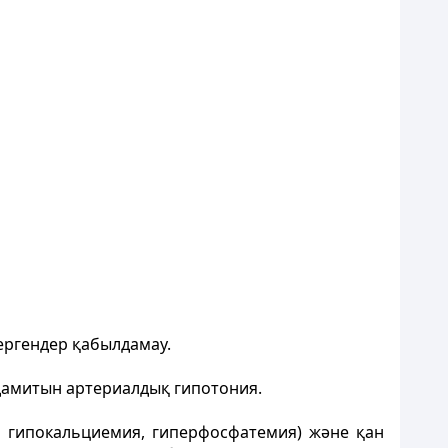
ергендер қабылдамау.
 дамитын артериалдық гипотония.
, гипокальциемия, гиперфосфатемия) және қан