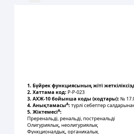
1. Бүйрек функциясының жіті жеткіліксізд
2. Хаттама код:
P-P-023
3. АХЖ-10 бойынша коды (кодтары):
№ 17.
А
4. Анықтамасы
:
түрлі себептер салдарынан
А
5. Жіктемесі
:
Преренальді, ренальді, постренальді
Олигуриялық, неолигуриялық
Функционалдық, органикалық