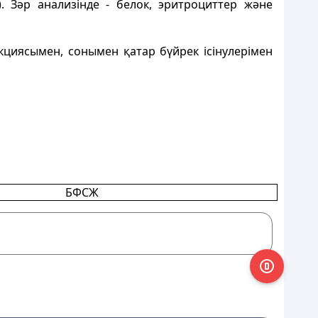
). Зәр анализінде - белок, эритроциттер және
кциясымен, сонымен қатар бүйрек ісінулерімен
БФСЖ