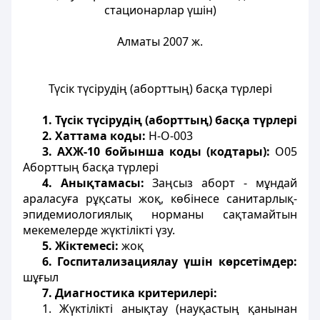
стационарлар үшін)
Алматы 2007 ж.
Түсік түсірудің (аборттың) басқа түрлері
1. Түсік түсірудің (аборттың) басқа түрлері
2. Хаттама коды:
H-O-003
3. АХЖ-10 бойынша коды (кодтары):
O05
Аборттың басқа түрлері
4. Анықтамасы:
Заңсыз аборт - мұндай
араласуға рұқсаты жоқ, көбінесе санитарлық-
эпидемиологиялық норманы сақтамайтын
мекемелерде жүктілікті үзу.
5. Жіктемесі:
жоқ
6. Госпитализациялау үшін көрсетімдер:
шұғыл
7. Диагностика критерилері:
1. Жүктілікті анықтау (науқастың қанынан