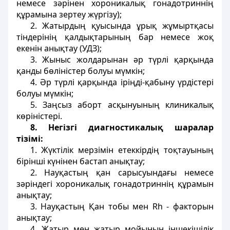
немесе зәрінен хороникалық гонадотриннің
құрамына зертеу жүргізу);
2. Жатырдың қуысында ұрық жұмыртқасы
тіндерінің қалдықтарының бар немесе жоқ
екенін анықтау (УДЗ);
3. Жыныс жолдарынан әр түрлі қарқында
қанды бөліністер болуы мүмкін;
4. Әр түрлі қарқында іріңді-қабыну үрдістері
болуы мүмкін;
5. Заңсыз аборт асқынуының клиникалық
көріністері.
8. Негізгі диагностикалық шаралар
тізімі:
1. Жүктілік мерзімін етеккірдің тоқтауының
бірінші күнінен бастап анықтау;
2. Науқастың қан сарысуындағы немесе
зәріндегі хороникалық гонадотриннің құрамын
анықтау;
3. Науқастың Қан тобы мен Rh - факторын
анықтау;
4. Жатыр мен жатыр мойынын іншекішілік