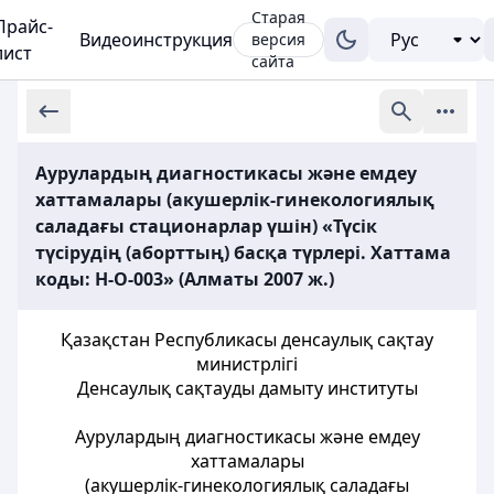
Старая
Прайс-
Видеоинструкция
версия
лист
сайта
Аурулардың диагностикасы және емдеу
хаттамалары (акушерлік-гинекологиялық
саладағы стационарлар үшін) «Түсік
түсірудің (аборттың) басқа түрлері. Хаттама
коды: H-O-003» (Алматы 2007 ж.)
Қазақстан Республикасы денсаулық сақтау
министрлігі
Денсаулық сақтауды дамыту институты
Аурулардың диагностикасы және емдеу
хаттамалары
(акушерлік-гинекологиялық саладағы