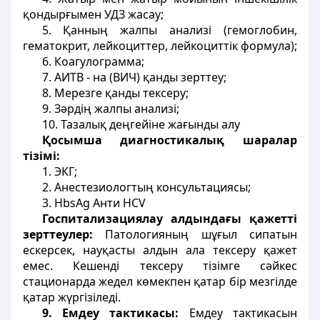
қондырғымен УДЗ жасау;
5. Қанның жалпы анализі (гемоглобин,
гематокрит, лейкоциттер, лейкоциттік формула);
6. Коагулограмма;
7. АИТВ - на (ВИЧ) қанды зерттеу;
8. Мерезге қанды тексеру;
9. Зәрдің жалпы анализі;
10. Тазалық деңгейіне жағынды алу
Қосымша диагностикалық шаралар
тізімі:
1. ЭКГ;
2. Анестезиологтың консультациясы;
3. HbsAg Анти HCV
Госпитализациялау алдындағы қажетті
зерттеулер:
Патологияның шұғыл сипатын
ескерсек, науқасты алдын ала тексеру қажет
емес. Кешенді тексеру тізімге сәйкес
стационарда жедел көмекпен қатар бір мезгілде
қатар жүргізіледі.
9. Емдеу тактикасы:
Емдеу тактикасын