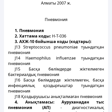
Алматы 2007 ж.
Пневмония
1. Пневмония
2. Хаттама коды:
H-Т-036
3. АХЖ-10 бойынша коды (кодтары):
J13 Streptococcus pneumoniae туындатқан
пневмония
J14 Haemophilus influenzae туындатқан
пневмония
J15 Басқа бөлімдерде жіктелмеген
бактериалдық пневмония
J16 Басқа бөлімдерде жіктелмеген, басқа
инфекциялық қоздырғыштар туындатқан
пневмония
J18 Қоздырушысы анықталмаған пневмония
4. Анықтамасы:
Ауруханадан тыс
пневмония (АП)
- диагностикалық