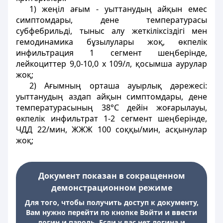
1) жеңіл ағым - уыттанудың айқын емес
симптомдары, дене температурасы
субфебрильді, тыныс алу жеткіліксіздігі мен
гемодинамика бұзылулары жоқ, өкпелік
инфильтрация 1 сегмент шеңберінде,
лейкоциттер 9,0-10,0 х 109/л, қосымша аурулар
жоқ;
2) Ағымның орташа ауырлық дәрежесі:
уыттанудың аздап айқын симптомдары, дене
температурасының 38°С дейін жоғарылауы,
өкпелік инфильтрат 1-2 сегмент шеңберінде,
ЧДД 22/мин, ЖЖЖ 100 соққы/мин, асқынулар
жоқ;
Документ показан в сокращенном
демонстрационном режиме
Для того, чтобы получить доступ к документу,
Вам нужно перейти по кнопке Войти и ввести
логин и пароль. Если у вас нет логина и