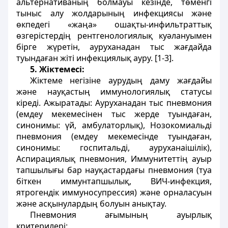
альтернативаның болмауы кезінде, төменгі
тыныс алу жолдарының инфекциясы және
өкпедегі «жаңа» ошақты-инфильтраттық
өзгерістердің рентгенологиялық куәлануымен
бірге жүретін, ауруханадан тыс жағдайда
туындаған жіті инфекциялық ауру. [1-3].
5. Жіктемесі:
Жіктеме негізіне аурудың даму жағдайы
және науқастың иммунологиялық статусы
кіреді. Ажыратады: Ауруханадан тыс пневмония
(емдеу мекемесінен тыс жерде туындаған,
синонимы: үй, амбулаторлық), Нозокомиальді
пневмония (емдеу мекемесінде туындаған,
синонимы: госпитальді, ауруханаішілік),
Аспирациялық пневмония, Иммунитеттің ауыр
тапшылығы бар науқастардағы пневмония (туа
біткен иммунтапшылық, ВИЧ-инфекция,
ятрогендік иммуносупрессия) және орналасуын
және асқынулардың болуын анықтау.
Пневмония ағымының ауырлық
критерилері: