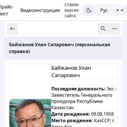
Старая
Прайс-
Видеоинструкция
версия
лист
сайта
Байжанов Улан Сапарович (персональная
справка)
Байжанов Улан
Сапарович
Последняя должность:
Экс -
Заместитель Генерального
прокурора Республики
Казахстан
Дата рождения:
09.08.1958
Место рождения:
КазССР;
г.
Алма-Ата