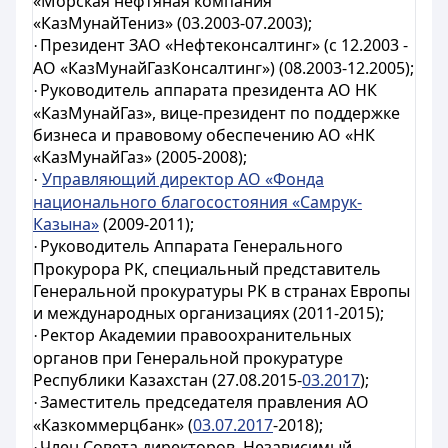
«Морская нефтяная компания
«КазМунайТениз» (03.2003-07.2003);
Президент ЗАО «Нефтеконсалтинг» (с 12.2003 -
·
АО «КазМунайГазКонсалтинг») (08.2003-12.2005);
Руководитель аппарата президента АО НК
·
«КазМунайГаз», вице-президент по поддержке
бизнеса и правовому обеспечению АО «НК
«КазМунайГаз» (2005-2008);
Управляющий директор АО «Фонда
·
национального благосостояния «Самрук-
Казына»
(2009-2011);
Руководитель Аппарата Генерального
·
Прокурора РК, специальный представитель
Генеральной прокуратуры РК в странах Европы
и международных организациях (2011-
2015);
Ректор Академии правоохранительных
·
органов при Генеральной прокуратуре
Республики Казахстан (27.08.2015-
03.2017
);
Заместитель председателя правления АО
·
«Казкоммерцбанк» (
03.07.2017
-2018);
Член Совета директоров, Независимый
·