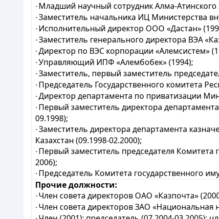
Младший научный сотрудник Алма-Атинского э
·
Заместитель начальника ИЦ Министерства вну
·
Исполнительный директор ООО «Дастан» (1991
·
Заместитель генерального директора ВЭА «Каз
·
Директор по ВЭС корпорации «Алемсистем» (19
·
Управляющий ИПФ «Алембобек» (1994);
·
Заместитель, первый заместитель председател
·
Председатель Государственного комитета Респ
·
Директор департамента по приватизации Мини
·
Первый заместитель директора департамента 
·
09.1998);
Заместитель директора департамента казначе
·
Казахстан (09.1998-02.2000);
Первый заместитель председателя Комитета г
·
2006);
Председатель Комитета государственного иму
·
Прочие должности:
Член совета директоров ОАО «Казпочта» (2000
·
Член совета директоров ЗАО «Национальная н
·
Член (2001); председатель (07.2004-03.2005); 
·