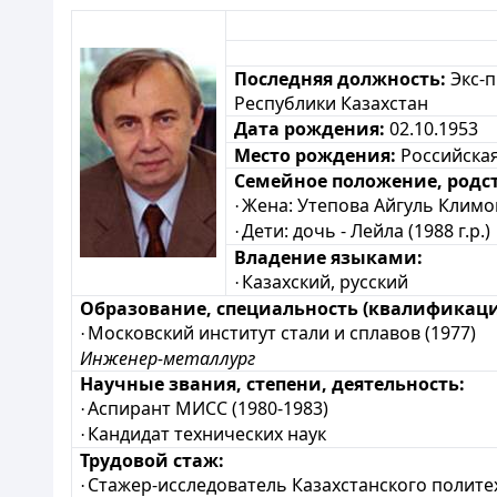
Последняя должность:
Экс-
Республики Казахстан
Дата рождения:
02.10.1953
Место рождения:
Российска
Семейное положение, родс
Жена:
Утепова Айгуль Климо
·
Дети: дочь -
Лейла
(1988 г.р.)
·
Владение языками:
Казахский, русский
·
Образование, специальность (квалификаци
Московский институт стали и сплавов (1977)
·
Инженер-металлург
Научные звания, степени, деятельность:
Аспирант МИСС (1980-1983)
·
Кандидат технических наук
·
Трудовой стаж:
Стажер-исследователь Казахстанского политех
·