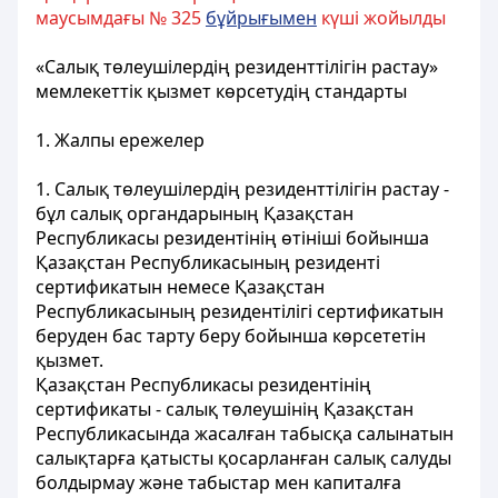
маусымдағы № 325
бұйрығымен
күші жойылды
«Салық төлеушілердің резиденттілігін растау»
мемлекеттік қызмет көрсетудің стандарты
1. Жалпы ережелер
1. Салық төлеушілердің резиденттілігін растау -
бұл салық органдарының Қазақстан
Республикасы резидентінің өтініші бойынша
Қазақстан Республикасының резиденті
сертификатын немесе Қазақстан
Республикасының резидентілігі сертификатын
беруден бас тарту беру бойынша көрсететін
қызмет.
Қазақстан Республикасы резидентінің
сертификаты - салық төлеушінің Қазақстан
Республикасында жасалған табысқа салынатын
салықтарға қатысты қосарланған салық салуды
болдырмау және табыстар мен капиталға