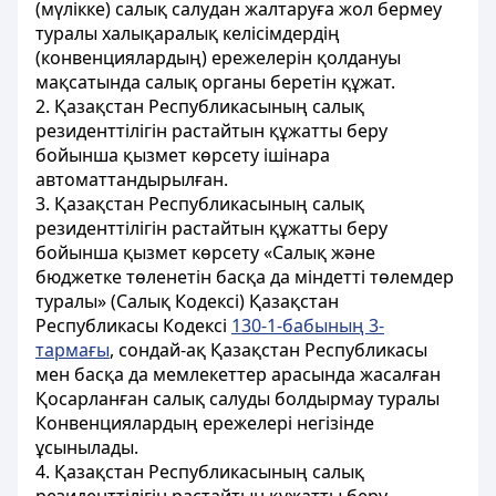
(мүлікке) салық салудан жалтаруға жол бермеу
туралы халықаралық келісімдердің
(конвенциялардың) ережелерін қолдануы
мақсатында салық органы беретін құжат.
2. Қазақстан Республикасының салық
резиденттілігін растайтын құжатты беру
бойынша қызмет көрсету ішінара
автоматтандырылған.
3. Қазақстан Республикасының салық
резиденттілігін растайтын құжатты беру
бойынша қызмет көрсету «Салық және
бюджетке төленетін басқа да міндетті төлемдер
туралы» (Салық Кодексі) Қазақстан
Республикасы Кодексі
130-1-бабының 3-
тармағы
, сондай-ақ Қазақстан Республикасы
мен басқа да мемлекеттер арасында жасалған
Қосарланған салық салуды болдырмау туралы
Конвенциялардың ережелері негізінде
ұсынылады.
4. Қазақстан Республикасының салық