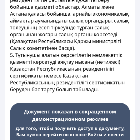
резиденттілігін растайтын құжатты беру
бойынша қызметі облыстар, Алматы және
Астана қаласы бойынша, арнайы экономикалық
аймақтар аумағындағы салық органдары, салық
төлеушінің есеп тіркеуінде тұрған салық
органынан жоғары салық органы көрсетеді
(Қазақстан Республикасы Қаржы министрлігі
Салық комитетінен басқа).
5. Тұтынушы алатын көрсетілетін мемлекеттік
қызметті көрсетуді аяқтау нысаны (нәтижесі)
Қазақстан Республикасының резидентілігі
сертификаты немесе Қазақстан
Республикасының резидентілігі сертификатын
беруден бас тарту болып табылады.
Документ показан в сокращенном
демонстрационном режиме
Для того, чтобы получить доступ к документу,
Вам нужно перейти по кнопке Войти и ввести