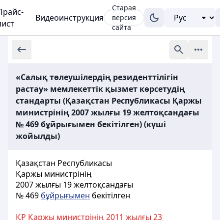
Старая
Прайс-
Видеоинструкция
версия
лист
сайта
«Салық төлеушілердің резиденттілігін
растау» мемлекеттік қызмет көрсетудің
стандарты (Қазақстан Республикасы Қаржы
министрінің 2007 жылғы 19 желтоқсандағы
№ 469 бұйрығымен бекітілген) (күші
жойылды)
Қазақстан Республикасы
Қаржы министрінің
2007 жылғы 19 желтоқсандағы
№ 469
бұйрығымен
бекітілген
ҚР Қаржы министрінің 2011 жылғы 23