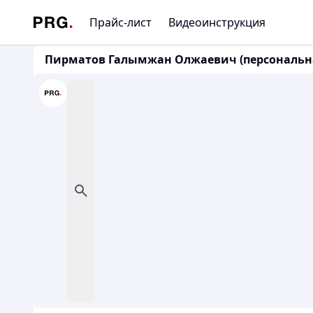
Прайс-лист
Видеоинструкция
Пирматов Галымжан Олжаевич (персональна