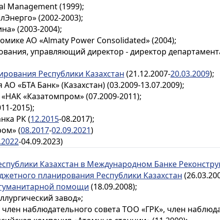
tal Management (1999);
Энерго» (2002-2003);
а» (2003-2004);
мике АО «Almaty Power Consolidated» (2004);
ования, управляющий директор - директор департамен
ирования Республики Казахстан
(21.12.2007-
20.03.2009
);
О «БТА Банк» (Казахстан) (03.2009-13.07.2009);
 «НАК «Казатомпром» (07.2009-2011);
11-2015);
нка РК (
12.2015
-08.2017);
ом» (
08.2017
-
02.09.2021
)
.2022
-04.09.2023)
спублики Казахстан в Международном Банке Реконстру
джетного планирования Республики Казахстан
(26.03.200
 гуманитарной помощи
(18.09.2008);
ллургический завод»;
, член наблюдательного совета ТОО «ГРК», член наблюд