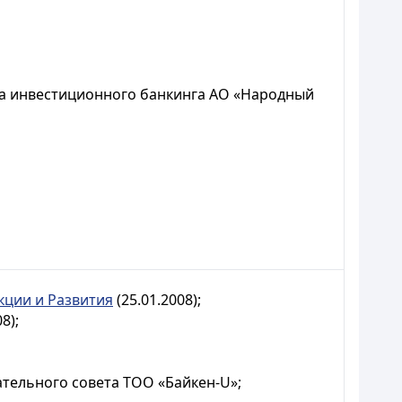
та инвестиционного банкинга АО «Народный
кции и Развития
(25.01.2008);
8);
ательного совета ТОО «Байкен-U»;