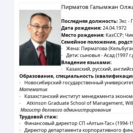
Пирматов Галымжан Олж
Последняя должность:
Экс -
Дата рождения:
24.04.1972
Место рождения:
КазССР; Чи
Семейное положение, родст
Жена: Пирматова (Кельбуга
·
Дети: сыновья - Асад (1997 г.р
·
Владение языками:
Казахский, русский, английс
·
Образование, специальность (квалификация
Новосибирский государственный университет
·
Математик
Казахстанский институт менеджмента эконом
·
Atkinson Graduate School of Management, Willa
·
Магистр делового администрирования
Трудовой стаж:
Финансовый директор СП «Алтын-Тас» (1994-19
·
Директор департамента корпоративного фина
·