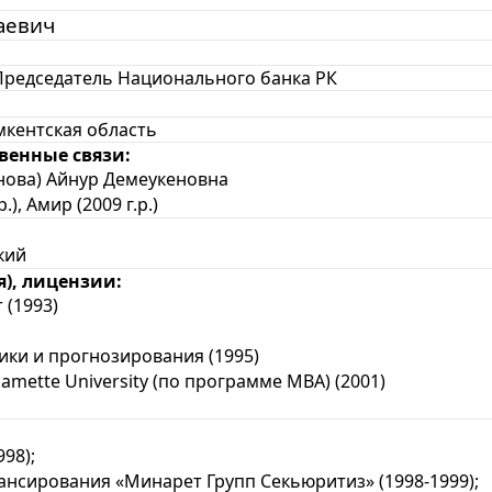
аевич
Председатель Национального банка РК
мкентская область
венные связи:
нова) Айнур Демеукеновна
.), Амир (2009 г.р.)
кий
), лицензии:
 (1993)
ики и прогнозирования (1995)
mette University (по
программе
MBA) (2001)
98);
нсирования «Минарет Групп Секьюритиз» (1998-1999);