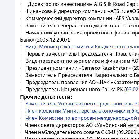
Директор
по
инвестициям
AIG Silk Road Capi
·
Финансовый директор компании «AES КиевОбл
·
Коммерческий директор компании «AES Украин
·
Заместитель генерального директора по эконо
·
Начальник управления проектного финансир
·
Банк» (2005-12.2007);
Вице-Министр экономики и бюджетного план
·
Первый заместитель Председателя Правления А
·
Вице-президент по экономике и финансам
АО
·
Президент компании «Cameco Kazakhstan» (20
·
Заместитель Председателя Национального Ба
·
Председатель правления АО «НАК «Казатомпр
·
Председатель Национального банка РК (
03.02
·
Прочие должности:
Заместитель Управляющего представитель Ре
·
Член коллегии Министерства экономики и бю
·
Член Комиссии по вопросам международной
·
Член совета директоров АО «Ульбинский мета
·
Член наблюдательного совета СКЗ-U (09.2009)
·