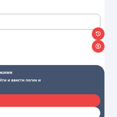
ежиме
йти и ввести логин и