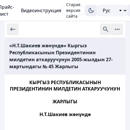
Старая
Прайс-
Видеоинструкция
версия
лист
сайта
«Н.Т.Шакиев жөнүндө» Кыргыз
Республикасынын Президентинин
милдетин аткаруучунун 2005-жылдын 27-
мартындагы № 45 Жарлыгы
КЫРГЫЗ РЕСПУБЛИКАСЫНЫН
ПРЕЗИДЕНТИНИН МИЛДЕТИН АТКАРУУЧУНУН
ЖАРЛЫГЫ
Н.Т.Шакиев жөнүндө