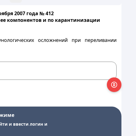
бря 2007 года № 412
ее компонентов и по карантинизации
унологических осложнений при переливании
ежиме
йти и ввести логин и