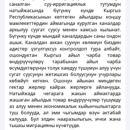
саналган суу-ирригациялык тутумдун
натыйжасында бүгүнкү күндө Кыргыз
Республикасынын кептеген айылдары коңшу
мамлекеттердин аймагында курулган каналдар
аркылуу суугат суусу менен камсыз кылынат.
Бүгүнкү күндө мындай каналдардын саны ондон
ашык. Каналдан аккан суунун көлөмүн биздин
адистер үзгүлтүксүз контролдоп тура албайт,
ошондуктан Кыргыз айыл чарба товар
өндүрүүчүлөрү тарабынан айыл чарба
өсүмдүктөрүнүн толук камдуу түшүмүн алуу үчүн
сугат суусунун жетишсиз болуусунун учурлары
көбөйүп кеткен. Ошонун айынан миңдеген
гектар жерлер кайрак жерлерге айланууда.
Натыйжада чегарага жакын аймактарда
жашаган айылдык товар өндүрүүчүлөр түшүмдү
аз алуу менен экономикалык кыйынчылыктарга
туш болууда, ал эми чыгымдар өзүн актабай
калууда. Бул элдин нааразылыгын, ички жана
тышкы миграцияны күчөтүүдө.