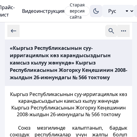
Старая
Прайс-
Видеоинструкция
версия
лист
сайта
«Кыргыз Республикасынын суу-
ирригациялык көз карандысыздыгын
камсыз кылуу жөнүндө» Кыргыз
Республикасынын Жогорку Кеңешинин 2008-
жылдын 26-июнундагы № 566 токтому
Кыргыз Республикасынын суу-ирригациялык көз
карандысыздыгын камсыз кылуу жөнүндө
Кыргыз Республикасынын Жогорку Кеңешинин
2008-жылдын 26-июнундагы № 566 токтому
Союз мезгилинде калыптанып, бардык
союздук республикалар үчүн жалпы болуп