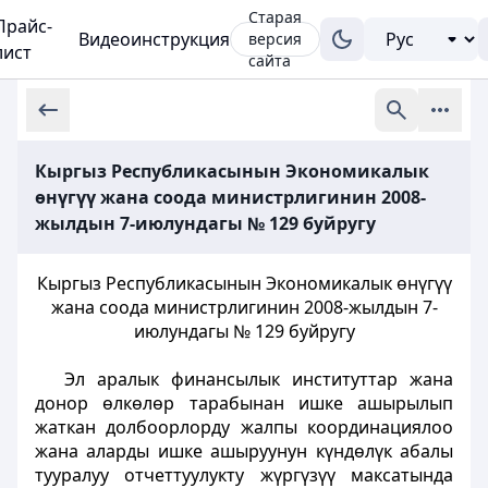
Старая
Прайс-
Видеоинструкция
версия
лист
сайта
Кыргыз Республикасынын Экономикалык
өнүгүү жана соода министрлигинин 2008-
жылдын 7-июлундагы № 129 буйругу
Кыргыз Республикасынын Экономикалык өнүгүү
жана соода министрлигинин 2008-жылдын 7-
июлундагы № 129 буйругу
Эл аралык финансылык институттар жана
донор өлкөлөр тарабынан ишке ашырылып
жаткан долбоорлорду жалпы координациялоо
жана аларды ишке ашыруунун күндөлүк абалы
тууралуу отчеттуулукту жүргүзүү максатында