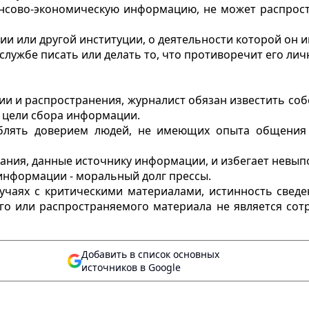
ансово-экономическую информацию, не может распрост
нии или другой институции, о деятельности которой он
 службе писать или делать то, что противоречит его л
и и распространения, журналист обязан известить соб
о цели сбора информации.
еблять доверием людей, не имеющих опыта общения 
ания, данные источнику информации, и избегает невып
информации - моральный долг прессы.
случаях с критическими материалами, истинность све
ого или распространяемого материала не является сот
Добавить в список основных
источников в Google