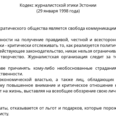
Кодекс журналистской этики Эстонии
(29 января 1998 года)
ратического общества является свобода коммуникации.
нности на получение правдивой, честной и всесторо
 - критически отслеживать то, как реализуется политич
 действующее законодательство, никак нельзя ограничи
 творчество. Журналистская организация следит за 
аве причинять кому-либо необоснованные страдани
твенности.
 экономической властью, а также лиц, обладающи
тому повышенное внимание и критическое отношение 
ет на жизнь, выставляя на всеобщее обозрение свою лич
латы, отказывается от льгот и подарков, которые поро
исту.