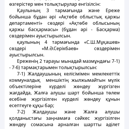
өзгерістер мен толықтырулар енгізілсін:
Қаулының 3 тармағында және Ереже
бойынша бұдан әрі «Ақтөбе облыстық қаржы
департаменті» сөздері «Ақтөбе облысының
қаржы басқармасы» (бұдан әрі - Басқарма)
сөздерімен ауыстырылсын.
қаулының 4 тармағында «С.Ш.Мұқашев»
сөздері «М.Ә.Серікбаев» сөздерімен
ауыстырылсын.
Ереженің 2 тарауы мынадай мазмұндағы 7-1)
- 7-6) тармақтарымен толықтырылсын:
7-1) Жалдаушының келісімімен мемлекеттік
коммуналдық меншіктің жылжымайтын мүлік
объектілеріне күрделі жөндеу жүргізген
жағдайда, Жалға алушы шарт бойынша төлем
есебіне жүргізілген күрделі жөндеу құнын
есептеуге құқы бар;
7-2) Жалдаушы және Жалға алушы
қолданыстағы заңнамаға сәйкес жүргізілген
жөндеу сомасына арналған шартты әділет