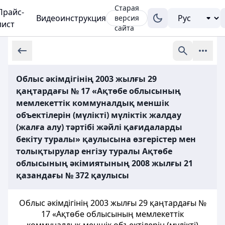
Старая
Прайс-
Видеоинструкция
версия
лист
сайта
Облыс әкімдігінің 2003 жылғы 29
қаңтардағы № 17 «Ақтөбе облысының
мемлекеттік коммуналдық меншік
объектілерін (мүлікті) мүліктік жалдау
(жалға алу) тәртібі жәйлі қағидаларды
бекіту туралы» қаулысына өзгерістер мен
толықтырулар енгізу туралы Ақтөбе
облысының әкімиятының 2008 жылғы 21
қазандағы № 372 қаулысы
Облыс әкімдігінің 2003 жылғы 29 қаңтардағы №
17 «Ақтөбе облысының мемлекеттік