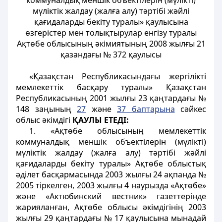
коммуналдық меншік объектілерін (мүлікті)
мүліктік жалдау (жалға алу) тәртібі жәйлі
қағидаларды бекіту туралы» қаулысына
өзгерістер мен толықтырулар енгізу туралы
Ақтөбе облысының әкімиятының 2008 жылғы 21
қазандағы № 372 қаулысы
«Қазақстан Республикасындағы жергілікті
мемлекеттік басқару туралы» Қазақстан
Республикасының 2001 жылғы 23 қаңтардағы №
148 заңының
27
және
37 баптарына
сәйкес
облыс әкімдігі
ҚАУЛЫ ЕТЕДІ:
1. «Ақтөбе облысының мемлекеттік
коммуналдық меншік объектілерін (мүлікті)
мүліктік жалдау (жалға алу) тәртібі жәйлі
қағидаларды бекіту туралы» Ақтөбе облыстық
әділет басқармасында 2003 жылғы 24 ақпанда №
2005 тіркелген, 2003 жылғы 4 наурызда «Ақтөбе»
және «Актюбинский вестник» газеттерінде
жарияланған, Ақтөбе облысы әкімдігінің 2003
жылғы 29 қаңтардағы № 17 қаулысына мынадай