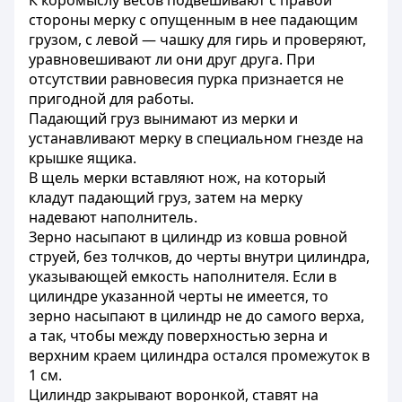
К коромыслу весов подвешивают с правой
стороны мерку с опущенным в нее падающим
грузом, с левой — чашку для гирь и проверяют,
уравновешивают ли они друг друга. При
отсутствии равновесия пурка признается не
пригодной для работы.
Падающий груз вынимают из мерки и
устанавливают мерку в специальном гнезде на
крышке ящика.
В щель мерки вставляют нож, на который
кладут падающий груз, затем на мерку
надевают наполнитель.
Зерно насыпают в цилиндр из ковша ровной
струей, без толчков, до черты внутри цилиндра,
указывающей емкость наполнителя. Если в
цилиндре указанной черты не имеется, то
зерно насыпают в цилиндр не до самого верха,
а так, чтобы между поверхностью зерна и
верхним краем цилиндра остался промежуток в
1 см.
Цилиндр закрывают воронкой, ставят на