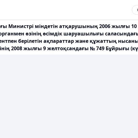
ы Министрі міндетін атқарушының 2006 жылғы 10 
і органмен өзінің өсімдік шаруашылығы саласында
нтпен берілетін ақпараттар және құжаттың нысаны 
ің 2008 жылғы 9 желтоқсандағы № 749 Бұйрығы (к