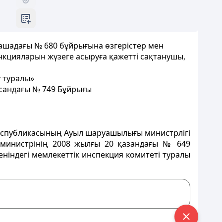
ашадағы № 680 бұйрығына өзгерістер мен
нкцияларын жүзеге асыруға қажетті сақтанушы,
у туралы»
сандағы № 749 Бұйрығы
 Республикасының Ауыл шаруашылығы министрлігі
министрінің 2008 жылғы 20 қазандағы № 649
ніндегі мемлекеттік инспекция комитеті туралы