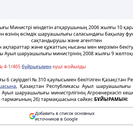
ғы Министрі міндетін атқарушының 2006 жылғы 10 қар
мен өзінің өсімдік шаруашылығы саласындағы бақылау фу
сақтандырушы және агентпен
н ақпараттар және құжаттың нысаны мен мерзімін бекіт
сы Ауыл шаруашылығы министрінің 2008 жылғы 9 желтоқ
№ 4-1/465
бұйрығымен
күші жойылды
лғы 6 сәуірдегі № 310 қаулысымен бекітілген Қазақстан
шасына
, Қазақстан Республикасы Ауыл шаруашылығы 
 Ауыл шаруашылығы министрлігінің Агроөнеркәсіп кеше
1-тармағының 26) тармақшасына сәйкес
БҰЙЫРАМЫН:
Добавить в список основных
источников в Google