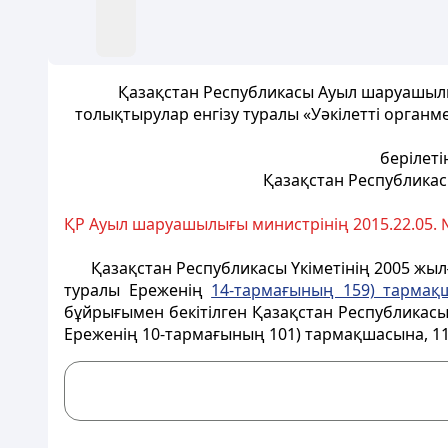
Қазақстан Республикасы Ауыл шаруашылы
толықтырулар енгізу туралы «Уәкілетті орган
берілеті
Қазақстан Республика
ҚР Ауыл шаруашылығы министрінің 2015.22.05. 
Қазақстан Республикасы Үкіметінің 2005 жы
туралы Ереженің
14-тармағының 159) тармақ
бұйрығымен бекітілген Қазақстан Республикасы
Ереженің 10-тармағының 101) тармақшасына, 1