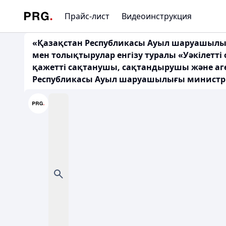
Прайс-лист
Видеоинструкция
«Қазақстан Республикасы Ауыл шаруашылығ
мен толықтырулар енгізу туралы «Уәкілетт
қажетті сақтанушы, сақтандырушы және аге
Республикасы Ауыл шаруашылығы министрін