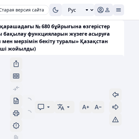
Старая версия сайта
қарашадағы № 680 бұйрығына өзгерістер
ғы бақылау функцияларын жүзеге асыруға
мен мерзімін бекіту туралы» Қазақстан
үші жойылды)