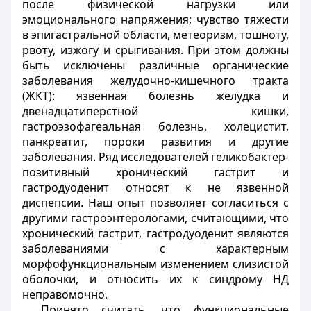
после физической нагрузки или
эмоционального напряжения; чувство тяжести
в эпигастральной области, метеоризм, тошноту,
рвоту, изжогу и срыгивания. При этом должны
быть исключены различные органические
заболевания желудочно-кишечного тракта
(ЖКТ): язвенная болезнь желудка и
двенадцатиперстной кишки,
гастроэзофагеальная болезнь, холецистит,
панкреатит, пороки развития и другие
заболевания. Ряд исследователей геликобактер-
позитивный хронический гастрит и
гастродуоденит относят к не язвенной
диспепсии. Наш опыт позволяет согласиться с
другими гастроэнтерологами, считающими, что
хронический гастрит, гастродуоденит являются
заболеваниями с характерным
морфофункциональным изменением слизистой
оболочки, и относить их к синдрому НД
неправомочно.
Принято считать, что функциональные