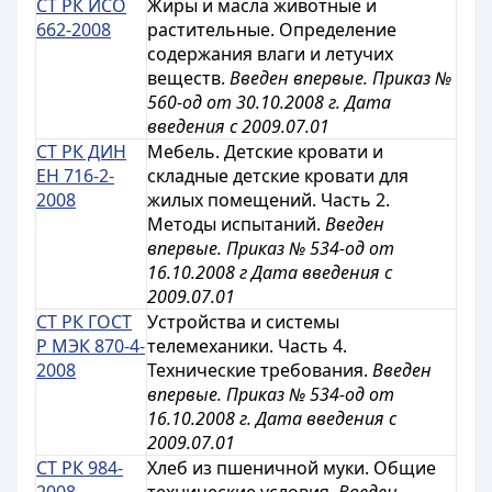
СТ РК ИСО
Жиры и масла животные и
662-2008
растительные. Определение
содержания влаги и летучих
веществ.
Введен впервые. Приказ №
560-од от 30.10.2008 г. Дата
введения с 2009.07.01
СТ РК ДИН
Мебель. Детские кровати и
ЕН 716-2-
складные детские кровати для
2008
жилых помещений. Часть 2.
Методы испытаний.
Введен
впервые. Приказ № 534-од от
16.10.2008 г Дата введения с
2009.07.01
СТ РК ГОСТ
Устройства и системы
Р МЭК 870-4-
телемеханики. Часть 4.
2008
Технические требования.
Введен
впервые. Приказ № 534-од от
16.10.2008 г. Дата введения с
2009.07.01
СТ РК 984-
Хлеб из пшеничной муки. Общие