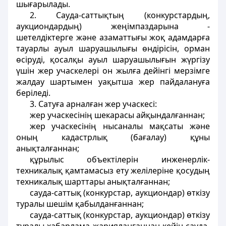
шығарылады.
2. Сауда-саттықтың (конкурстардың,
аукциондардың) жеңімпаздарына -
шетелдіктерге және азаматтығы жоқ адамдарға
тауарлы ауыл шаруашылығы өндірісін, орман
өсіруді, қосалқы ауыл шаруашылығын жүргізу
үшін жер учаскелері он жылға дейінгі мерзімге
жалдау шартымен уақытша жер пайдалануға
беріледі.
3. Сатуға арналған жер учаскесі:
жер учаскесінің шекарасы айқындалғаннан;
жер учаскесінің нысаналы мақсаты және
оның кадастрлық (бағалау) құны
анықталғаннан;
құрылыс объектілерін инженерлік-
техникалық қамтамасыз ету желілеріне қосудың
техникалық шарттары анықталғаннан;
сауда-саттық (конкурстар, аукциондар) өткізу
туралы шешім қабылданғаннан;
сауда-саттық (конкурстар, аукциондар) өткізу