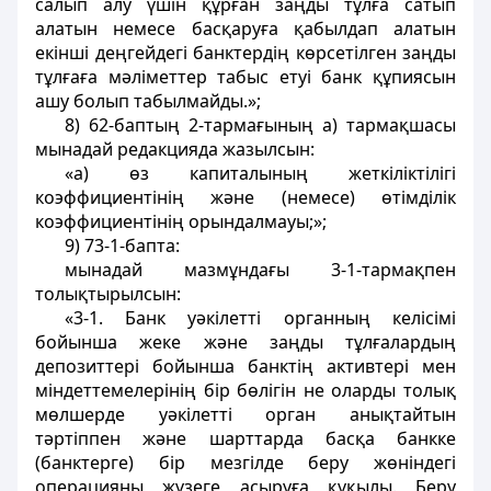
салып алу үшін құрған заңды тұлға сатып
алатын немесе басқаруға қабылдап алатын
екінші деңгейдегі банктердің көрсетілген заңды
тұлғаға мәліметтер табыс етуі банк құпиясын
ашу болып табылмайды.»;
8) 62-баптың 2-тармағының а) тармақшасы
мынадай редакцияда жазылсын:
«а) өз капиталының жеткіліктілігі
коэффициентінің және (немесе) өтімділік
коэффициентінің орындалмауы;»;
9) 73-1-бапта:
мынадай мазмұндағы 3-1-тармақпен
толықтырылсын:
«3-1. Банк уәкілетті органның келісімі
бойынша жеке және заңды тұлғалардың
депозиттері бойынша банктің активтері мен
міндеттемелерінің бір бөлігін не оларды толық
мөлшерде уәкілетті орган анықтайтын
тәртіппен және шарттарда басқа банкке
(банктерге) бір мезгілде беру жөніндегі
операцияны жүзеге асыруға құқылы. Беру