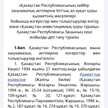
«Қазақстан Республикасының кейбір
заңнамалық актілеріне Ұлттық әл-ауқат қоры
қызметінің мәселелері
бойынша өзгерістер мен толықтырулар енгізу
және «Қазақстан инвестициялық қоры туралы»
Қазақстан Республикасы Заңының күші
жойылды деп тану туралы
1-бап
. Қазақстан Республикасының мына
заңнамалық актілеріне өзгерістер мен
толықтырулар енгізілсін:
1. Қазақстан Республикасының Жоғарғы
Кеңесі 1994 жылғы 27 желтоқсанда қабылдаған
Қазақстан Республикасының
Азаматтық
кодексіне
(Жалпы бөлім) (Қазақстан
Республикасы Жоғарғы Кеңесінің Жаршысы,
1994 ж., № 23-24 (қосымша); 1995 ж., № 15-16,
109-құжат; № 20, 121-құжат; Қазақстан
Республикасы Парламентінің Жаршысы, 1996 ж.,
№ 2, 187-құжат; № 14, 274-құжат; № 19, 370-құжат;