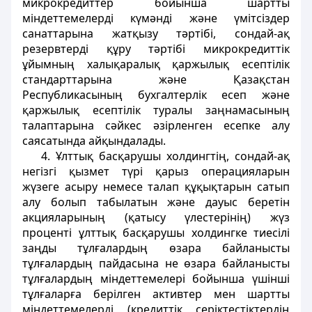
микрокредиттер бойынша шартты
міндеттемелерді күмәнді және үмітсіздер
санаттарына жатқызу тәртібі, сондай-ақ
резервтерді құру тәртібі микрокредиттік
ұйымның халықаралық қаржылық есептілік
стандарттарына және Қазақстан
Республикасының бухгалтерлік есеп және
қаржылық есептілік туралы заңнамасының
талаптарына сәйкес әзірленген есепке алу
саясатында айқындалады.
4. Ұлттық басқарушы холдингтің, сондай-ақ
негізгі қызмет түрі қарыз операцияларын
жүзеге асыру немесе талап құқықтарын сатып
алу болып табылатын және дауыс беретін
акцияларының (қатысу үлестерінің) жүз
проценті ұлттық басқарушы холдингке тиесілі
заңды тұлғалардың өзара байланысты
тұлғалардың пайдасына не өзара байланысты
тұлғалардың міндеттемелері бойынша үшінші
тұлғаларға берілген активтер мен шартты
міндеттемелерді (кредиттік серіктестіктердің