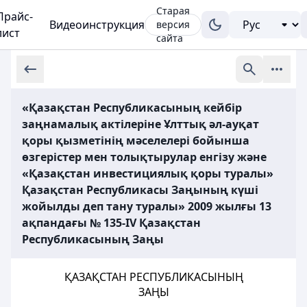
Старая
Прайс-
Видеоинструкция
версия
лист
сайта
«Қазақстан Республикасының кейбір
заңнамалық актілеріне Ұлттық әл-ауқат
қоры қызметінің мәселелері бойынша
өзгерістер мен толықтырулар енгізу және
«Қазақстан инвестициялық қоры туралы»
Қазақстан Республикасы Заңының күші
жойылды деп тану туралы» 2009 жылғы 13
ақпандағы № 135-ІV Қазақстан
Республикасының Заңы
ҚАЗАҚСТАН РЕСПУБЛИКАСЫНЫҢ
ЗАҢЫ