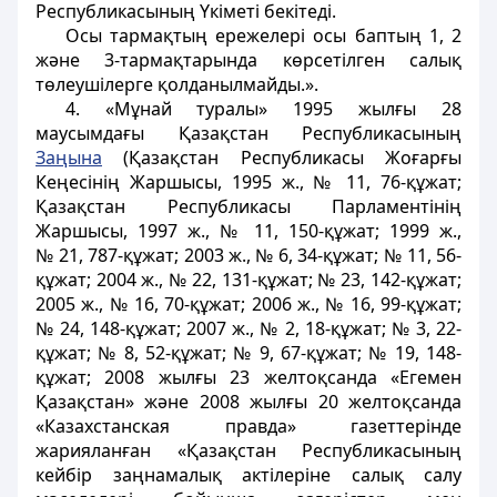
Республикасының Үкіметі бекітеді.
Осы тармақтың ережелері осы баптың 1, 2
және 3-тармақтарында көрсетілген салық
төлеушілерге қолданылмайды.».
4. «Мұнай туралы» 1995 жылғы 28
маусымдағы Қазақстан Республикасының
Заңына
(Қазақстан Республикасы Жоғарғы
Кеңесінің Жаршысы, 1995 ж., № 11, 76-құжат;
Қазақстан Республикасы Парламентінің
Жаршысы, 1997 ж., № 11, 150-құжат; 1999 ж.,
№ 21, 787-құжат; 2003 ж., № 6, 34-құжат; № 11, 56-
құжат; 2004 ж., № 22, 131-құжат; № 23, 142-құжат;
2005 ж., № 16, 70-құжат; 2006 ж., № 16, 99-құжат;
№ 24, 148-құжат; 2007 ж., № 2, 18-құжат; № 3, 22-
құжат; № 8, 52-құжат; № 9, 67-құжат; № 19, 148-
құжат; 2008 жылғы 23 желтоқсанда «Егемен
Қазақстан» және 2008 жылғы 20 желтоқсанда
«Казахстанская правда» газеттерінде
жарияланған «Қазақстан Республикасының
кейбір заңнамалық актілеріне салық салу