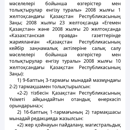
мәселелері бойынша өзгерістер мен
толықтырулар енгізу туралы» 2008 жылғы 1
желтоқсандағы Қазақстан Республикасының
Заңы; 2008 жылғы 23 желтоқсанда «Егемен
Қазақстан» және 2008 жылғы 20 желтоқсанда
«Казахстанская правда» газеттерінде
жарияланған «Қазақстан Республикасының
кейбір заңнамалық актілеріне салық салу
мәселелері бойынша өзгерістер мен
толықтырулар енгізу туралы» 2008 жылғы 10
желтоқсандағы Қазақстан Республикасының
Заңы):
1) 9-баптың 3-тармағы мынадай мазмұндағы
2-2) тармақшамен толықтырылсын:
«2-2) тізбесін Қазақстан Республикасының
Үкіметі айқындайтын отандық өнеркәсіп
орындарына;»;
2) 16-баптың 1-тармағының 2) тармақшасы
мынадай редакцияда жазылсын:
«2) жер қойнауын пайдалану, магистральдық