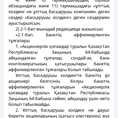
4) және 6) тармақшалардың бірінші
абзацындағы және 11) тармақшадағы «ұлттық
холдинг не ұлттық басқарушы компания» деген
сөздер «басқарушы холдинг» деген сөздермен
ауыстырылсын;
2) 2-1-бап мынадай редакцияда жазылсын:
«2-1-бап. Банктің аффилиирленген
тұлғалары
1. «Акционерлік қоғамдар туралы» Қазақстан
Республикасы Заңының 64-бабында
айқындалған тұлғалар, сондай-ақ банк
конгломератының қатысушылары банктің
аффилиирленген тұлғалары болып табылады.
Ұлттық басқарушы холдингте банктің ірі
акционері белгісінің болуы банктің
аффилиирленген тұлғаларын «Акционерлік
қоғамдар туралы» Қазақстан Республикасы
Заңының 64-бабына сәйкес айқындау үшін негіз
болып табылмайды.
2. Ұлттық басқарушы холдинг не дауыс
беретін акцияларының (қатысу үлестерінің) жүз