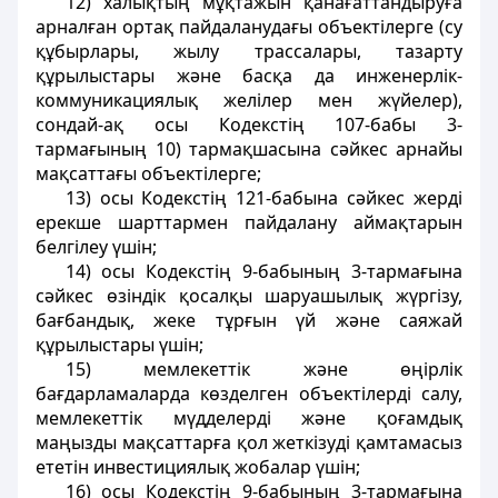
12) халықтың мұқтажын қанағаттандыруға
арналған ортақ пайдаланудағы объектілерге (су
құбырлары, жылу трассалары, тазарту
құрылыстары және басқа да инженерлік-
коммуникациялық желілер мен жүйелер),
сондай-ақ осы Кодекстің 107-бабы 3-
тармағының 10) тармақшасына сәйкес арнайы
мақсаттағы объектілерге;
13) осы Кодекстің 121-бабына сәйкес жерді
ерекше шарттармен пайдалану аймақтарын
белгілеу үшін;
14) осы Кодекстің 9-бабының 3-тармағына
сәйкес өзіндік қосалқы шаруашылық жүргізу,
бағбандық, жеке тұрғын үй және саяжай
құрылыстары үшін;
15) мемлекеттік және өңірлік
бағдарламаларда көзделген объектілерді салу,
мемлекеттік мүдделерді және қоғамдық
маңызды мақсаттарға қол жеткізуді қамтамасыз
ететін инвестициялық жобалар үшін;
16) осы Кодекстің 9-бабының 3-тармағына