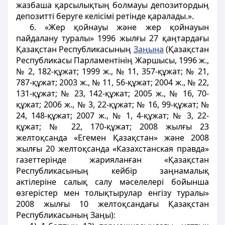
жазбаша қарсылықтың болмауы депозитордың
депозитті беруге келісімі ретінде қаралады.».
6. «Жер қойнауы және жер қойнауын
пайдалану туралы» 1996 жылғы 27 қаңтардағы
Қазақстан Республикасының
Заңына
(Қазақстан
Республикасы Парламентінің Жаршысы, 1996 ж.,
№ 2, 182-құжат; 1999 ж., № 11, 357-құжат; № 21,
787-құжат; 2003 ж., № 11, 56-құжат; 2004 ж., № 22,
131-құжат; № 23, 142-құжат; 2005 ж., № 16, 70-
құжат; 2006 ж., № 3, 22-құжат; № 16, 99-құжат; №
24, 148-құжат; 2007 ж., № 1, 4-құжат; № 3, 22-
құжат; № 22, 170-құжат; 2008 жылғы 23
желтоқсанда «Егемен Қазақстан» және 2008
жылғы 20 желтоқсанда «Казахстанская правда»
газеттерінде жарияланған «Қазақстан
Республикасының кейбір заңнамалық
актілеріне салық салу мәселелері бойынша
өзгерістер мен толықтырулар енгізу туралы»
2008 жылғы 10 желтоқсандағы Қазақстан
Республикасының Заңы):