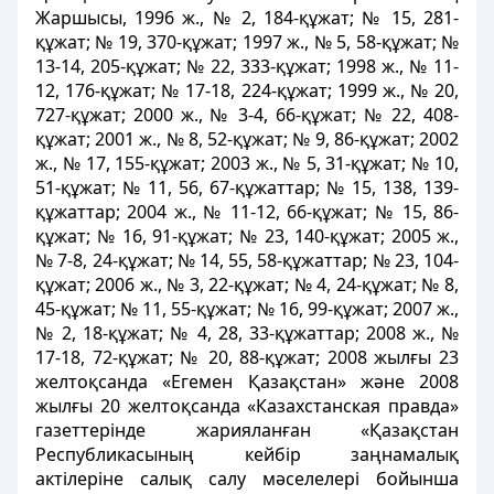
Жаршысы, 1996 ж., № 2, 184-құжат; № 15, 281-
құжат; № 19, 370-құжат; 1997 ж., № 5, 58-құжат; №
13-14, 205-құжат; № 22, 333-құжат; 1998 ж., № 11-
12, 176-құжат; № 17-18, 224-құжат; 1999 ж., № 20,
727-құжат; 2000 ж., № 3-4, 66-құжат; № 22, 408-
құжат; 2001 ж., № 8, 52-құжат; № 9, 86-құжат; 2002
ж., № 17, 155-құжат; 2003 ж., № 5, 31-құжат; № 10,
51-құжат; № 11, 56, 67-құжаттар; № 15, 138, 139-
құжаттар; 2004 ж., № 11-12, 66-құжат; № 15, 86-
құжат; № 16, 91-құжат; № 23, 140-құжат; 2005 ж.,
№ 7-8, 24-құжат; № 14, 55, 58-құжаттар; № 23, 104-
құжат; 2006 ж., № 3, 22-құжат; № 4, 24-құжат; № 8,
45-құжат; № 11, 55-құжат; № 16, 99-құжат; 2007 ж.,
№ 2, 18-құжат; № 4, 28, 33-құжаттар; 2008 ж., №
17-18, 72-құжат; № 20, 88-құжат; 2008 жылғы 23
желтоқсанда «Егемен Қазақстан» және 2008
жылғы 20 желтоқсанда «Казахстанская правда»
газеттерінде жарияланған «Қазақстан
Республикасының кейбір заңнамалық
актілеріне салық салу мәселелері бойынша