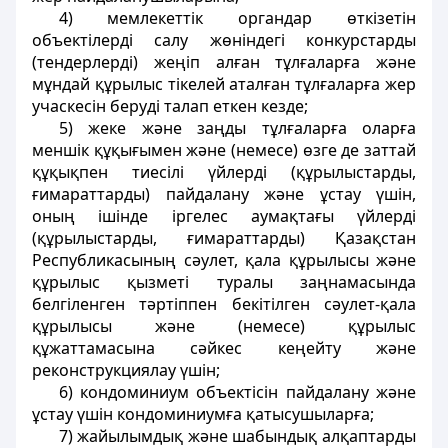
4) мемлекеттік органдар өткізетін
объектілерді салу жөніндегі конкурстарды
(тендерлерді) жеңіп алған тұлғаларға және
мұндай құрылыс тікелей аталған тұлғаларға жер
учаскесін беруді талап еткен кезде;
5) жеке және заңды тұлғаларға оларға
меншік құқығымен және (немесе) өзге де заттай
құқықпен тиесілі үйлерді (құрылыстарды,
ғимараттарды) пайдалану және ұстау үшін,
оның ішінде іргелес аумақтағы үйлерді
(құрылыстарды, ғимараттарды) Қазақстан
Республикасының сәулет, қала құрылысы және
құрылыс қызметі туралы заңнамасында
белгіленген тәртіппен бекітілген сәулет-қала
құрылысы және (немесе) құрылыс
құжаттамасына сәйкес кеңейту және
реконструкциялау үшін;
6) кондоминиум объектісін пайдалану және
ұстау үшін кондоминиумға қатысушыларға;
7) жайылымдық және шабындық алқаптарды