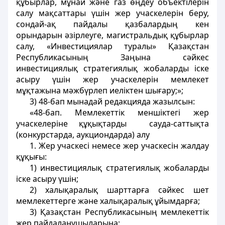
құбырлар, мұнай және газ өңдеу объектілерін
салу мақсаттары үшін жер учаскелерін беру,
сондай-ақ пайдалы қазбалардың кен
орындарын әзірлеуге, магистральдық құбырлар
салу, «Инвестициялар туралы» Қазақстан
Республикасының Заңына сәйкес
инвестициялық стратегиялық жобаларды іске
асыру үшін жер учаскелерін мемлекет
мұқтажына мәжбүрлеп иеліктен шығару;»;
3) 48-бап мынадай редакцияда жазылсын:
«48-бап. Мемлекеттік меншіктегі жер
учаскелеріне құқықтарды сауда-саттықта
(конкурстарда, аукциондарда) алу
1. Жер учаскесі немесе жер учаскесін жалдау
құқығы:
1) инвестициялық стратегиялық жобаларды
іске асыру үшін;
2) халықаралық шарттарға сәйкес шет
мемлекеттерге және халықаралық ұйымдарға;
3) Қазақстан Республикасының мемлекеттік
жер пайдаланушыларына;