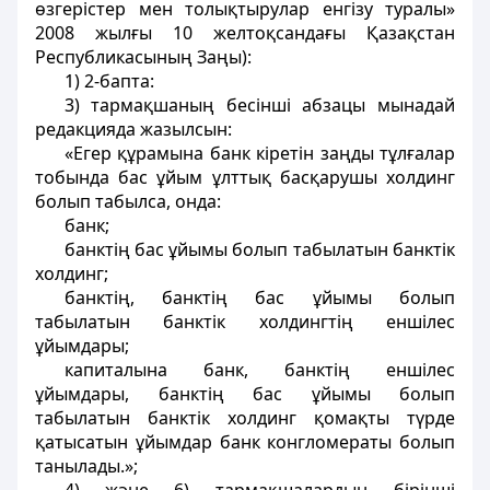
өзгерістер мен толықтырулар енгізу туралы»
2008 жылғы 10 желтоқсандағы Қазақстан
Республикасының Заңы):
1) 2-бапта:
3) тармақшаның бесінші абзацы мынадай
редакцияда жазылсын:
«Егер құрамына банк кіретін заңды тұлғалар
тобында бас ұйым ұлттық басқарушы холдинг
болып табылса, онда:
банк;
банктің бас ұйымы болып табылатын банктік
холдинг;
банктің, банктің бас ұйымы болып
табылатын банктік холдингтің еншілес
ұйымдары;
капиталына банк, банктің еншілес
ұйымдары, банктің бас ұйымы болып
табылатын банктік холдинг қомақты түрде
қатысатын ұйымдар банк конгломераты болып
танылады.»;