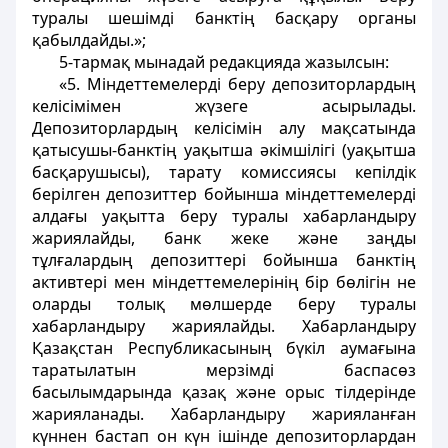
туралы шешімді банктің басқару органы
қабылдайды.»;
5-тармақ мынадай редакцияда жазылсын:
«5. Міндеттемелерді беру депозиторлардың
келісімімен жүзеге асырылады.
Депозиторлардың келісімін алу мақсатында
қатысушы-банктің уақытша әкімшілігі (уақытша
басқарушысы), тарату комиссиясы кепілдік
берілген депозиттер бойынша міндеттемелерді
алдағы уақытта беру туралы хабарландыру
жариялайды, банк жеке және заңды
тұлғалардың депозиттері бойынша банктің
активтері мен міндеттемелерінің бір бөлігін не
оларды толық мөлшерде беру туралы
хабарландыру жариялайды. Хабарландыру
Қазақстан Республикасының бүкіл аумағына
таратылатын мерзімді баспасөз
басылымдарында қазақ және орыс тілдерінде
жарияланады. Хабарландыру жарияланған
күннен бастап он күн ішінде депозиторлардан