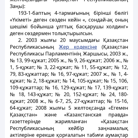
Заңы):
193-1-баптың 4-тармағының бірінші бөлігі
«Үкіметі» деген сөзден кейін «, сондай-ақ оның
шешімі бойынша ұлттық басқарушы холдинг»
деген сөздермен толықтырылсын.
2. 2003 жылғы 20 маусымдағы Қазақстан
Республикасының
Жер кодексіне
(Қазақстан
Республикасы Парламентінің Жаршысы, 2003 ж.,
№ 13, 99-құжат; 2005 ж., № 9, 26-құжат; 2006 ж., №
1, 5-құжат; № 3, 22-құжат; № 11, 55-құжат; № 12,
79, 83-құжаттар; № 16, 97-құжат; 2007 ж., № 1, 4-
құжат; № 2, 18-құжат; № 14, 105-құжат; № 15, 106,
109-құжаттар; № 16, 129-құжат; № 17, 139-құжат;
№ 18, 143-құжат; № 20, 152-құжат; № 24, 180-
құжат; 2008 ж., № 6-7, 25, 27-құжаттар; № 15-16,
64-құжат; 2008 жылғы 5 желтоқсанда «Егемен
Қазақстан» және «Казахстанская правда»
газеттерінде жарияланған «Қазақстан
Республикасының кейбір заңнамалық
актілеріне ерекше қорғалатын табиғи аумақтар