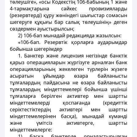
төлеушіге», «осы Кодекстің 106-бабының 1 және
4-тармақтарына сәйкес провизияларды
(резервтерді) құру жөніндегі шығыстар сомасын
шегеруге құқығы бар салық төлеушінің» деген
сөздермен ауыстырылсын;
2) 106-бап мынадай редакцияда жазылсын:
«106-бап. Резервтік қорларға аударымдар
бойынша шегерімдер
1. Банктер және лицензия негізінде банктік
қарыз операцияларын жүргізуге арналған банк
операцияларының жекелеген түрлерін жүзеге
асыратын ұйымдар өзара байланысты
тұлғалардың пайдасына не өзара байланысты
тұлғалардың міндеттемелері бойынша үшінші
тұлғаларға берілген активтер мен шартты
міндеттемелерді қоспағанда (кредиттік
серіктестіктердің активтері мен шартты
міндеттемелерінен басқа), мынадай күмәнді
және үмітсіз активтерге, шартты
міндеттемелерге:
1) басқа банктерде орналастырылған