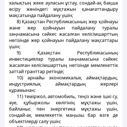
халықтың жеке ауласын ұстау, сондай-ақ бақша
өсіру жөніндегі мұқтажын қанағаттандыру
мақсатында пайдалану үшін;
8) Қазақстан Республикасының жер қойнауы
және жер қойнауын пайдалану туралы
заңнамасына сәйкес жасалған келісімшарттың
негізінде жер қойнауын пайдалану мақсаттары
үшін;
9) Қазақстан Республикасының
инвестициялар туралы заңнамасына сәйкес
жасалған келісімшарттың негізінде мемлекеттік
заттай гранттар ретінде;
10) арнайы экономикалық аймақтардың,
индустриялық аймақтардың жерлері
құрамынан;
11) теміржол, автомобиль, теңіз және ішкі су,
әуе, құбыржолы көлігінің мұқтажы үшін,
байланыс пен энергетика мұқтажы үшін,
сондай-ақ мемлекеттік маңызы бар өзге де
объектілерді салу үшін;