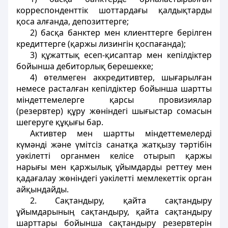
корреспонденттік шоттардағы қалдықтарды
қоса алғанда, депозиттерге;
2) басқа банктер мен клиенттерге берілген
кредиттерге (қаржы лизингін қоспағанда);
3) құжаттық есеп-қисаптар мен кепілдіктер
бойынша дебиторлық берешекке;
4) өтелмеген аккредитивтер, шығарылған
немесе расталған кепілдіктер бойынша шартты
міндеттемелерге қарсы провизиялар
(резервтер) құру жөніндегі шығыстар сомасын
шегеруге құқығы бар.
Активтер мен шартты міндеттемелерді
күмәнді және үмітсіз санатқа жатқызу тәртібін
уәкілетті органмен келісе отырып қаржы
нарығы мен қаржылық ұйымдарды реттеу мен
қадағалау жөніндегі уәкілетті мемлекеттік орган
айқындайды.
2. Сақтандыру, қайта сақтандыру
ұйымдарының сақтандыру, қайта сақтандыру
шарттары бойынша сақтандыру резервтерін