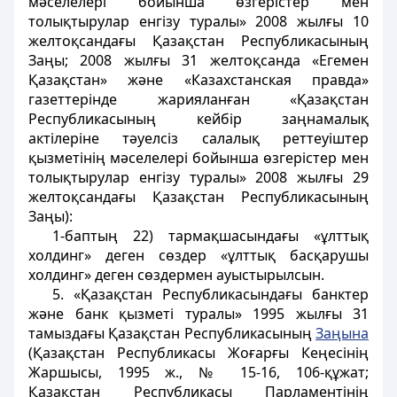
мәселелері бойынша өзгерістер мен
толықтырулар енгізу туралы» 2008 жылғы 10
желтоқсандағы Қазақстан Республикасының
Заңы; 2008 жылғы 31 желтоқсанда «Егемен
Қазақстан» және «Казахстанская правда»
газеттерінде жарияланған «Қазақстан
Республикасының кейбір заңнамалық
актілеріне тәуелсіз салалық реттеуіштер
қызметінің мәселелері бойынша өзгерістер мен
толықтырулар енгізу туралы» 2008 жылғы 29
желтоқсандағы Қазақстан Республикасының
Заңы):
1-баптың 22) тармақшасындағы «ұлттық
холдинг» деген сөздер «ұлттық басқарушы
холдинг» деген сөздермен ауыстырылсын.
5. «Қазақстан Республикасындағы банктер
және банк қызметі туралы» 1995 жылғы 31
тамыздағы Қазақстан Республикасының
Заңына
(Қазақстан Республикасы Жоғарғы Кеңесінің
Жаршысы, 1995 ж., № 15-16, 106-құжат;
Қазақстан Республикасы Парламентінің