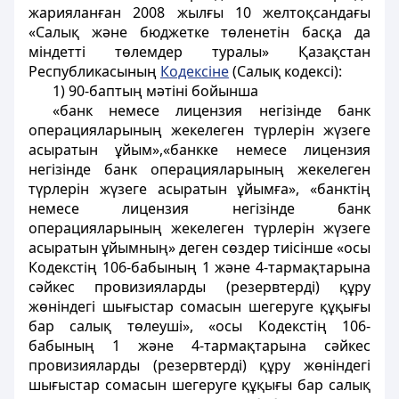
жарияланған 2008 жылғы 10 желтоқсандағы
«Салық және бюджетке төленетін басқа да
міндетті төлемдер туралы» Қазақстан
Республикасының
Кодексіне
(Салық кодексі):
1) 90-баптың мәтіні бойынша
«банк немесе лицензия негізінде банк
операцияларының жекелеген түрлерін жүзеге
асыратын ұйым»,«банкке немесе лицензия
негізінде банк операцияларының жекелеген
түрлерін жүзеге асыратын ұйымға», «банктің
немесе лицензия негізінде банк
операцияларының жекелеген түрлерін жүзеге
асыратын ұйымның» деген сөздер тиісінше «осы
Кодекстің 106-бабының 1 және 4-тармақтарына
сәйкес провизияларды (резервтерді) құру
жөніндегі шығыстар сомасын шегеруге құқығы
бар салық төлеуші», «осы Кодекстің 106-
бабының 1 және 4-тармақтарына сәйкес
провизияларды (резервтерді) құру жөніндегі
шығыстар сомасын шегеруге құқығы бар салық