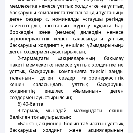
мемлекетке немесе ұлттық холдингке не ұлттық
басқарушы компанияға тиесілі заңды тұлғаның»
деген сөздер «, номиналды ұстаушы ретінде
клиенттердің шоттарын жүргізу құқығы бар
брокердің және (немесе) дилердің немесе
агроөнеркәсіптік кешен саласындағы ұлттық
басқарушы холдингтің еншілес ұйымдарының»
деген сөздермен ауыстырылсын;
2-тармақтағы «акцияларының бақылау
пакеті мемлекетке немесе ұлттық холдингке не
ұлттық басқарушы компанияға тиесілі заңды
тұлғаның» деген сөздер «агроөнеркәсіптік
кешен саласындағы ұлттық басқарушы
холдингтің еншілес ұйымының» деген
сөздермен ауыстырылсын;
6) 40-бапта:
3-тармақ мынадай мазмұндағы екінші
бөлікпен толықтырылсын:
«Банктің акционері болып табылатын ұлттық
басқарушы холдинг және акцияларының