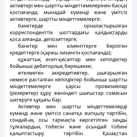
активтері мен шартты міндеттемелерінен басқа)
қоспағанда, мынадай күмәнді және үмітсіз
активтерге, шартты міндеттемелерге:
банктерде орналастырылған
корреспонденттік шоттардағы қалдықтарды
қоса алғанда, депозиттерге;
банктер мен клиенттерге берілген
кредиттерге (қаржы лизингін қоспағанда);
құжаттық есеп-қисаптар мен кепілдіктер
бойынша дебиторлық берешекке;
өтелмеген аккредитивтер, шығарылған
немесе расталған кепілдіктер бойынша шартты
міндеттемелерге қарсы провизиялар
(резервтер) құру жөніндегі шығыстар сомасын
шегеруге құқығы бар.
Активтер мен шартты міндеттемелерді
күмәнді және үмітсіз санатқа жатқызу тәртібін,
сондай-ақ осы тармақта көрсетілген заңды
тұлғалардың тізбесін және осындай тізбені
қалыптастыру тәртібін Қазақстан