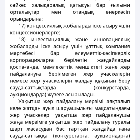
сәйкес халықаралық қатысуы бар ғылыми
орталықтар мен отандық өнеркәсіп
орындарына;
17) концессиялық жобаларды іске асыру үшін
концессионерлерге;
18) инвестициялық және инновациялық
жобаларды іске асыру үшін ұлттық компания
мәртебесі бар әлеуметтік-кәсіпкерлік
корпорацияларға берілетін жағдайларды
қоспағанда, мемлекеттік меншіктегі және жер
пайдалануға берілмеген жер учаскелерін
немесе жер учаскелерін жалдау құқығын беру
сауда-саттықтарда (конкурстарда,
аукциондарда) жүзеге асырылады.
Уақытша жер пайдалану мерзімі аяқталып
келе жатқан ауыл шаруашылығы мақсатындағы
жер учаскелері уақытша жер пайдаланушы
жаңа мерзімге уақытша жер пайдалану туралы
шарт жасасудан бас тартқан жағдайда ғана
сауда-саттыққа (конкурстарға, аукциондарға)