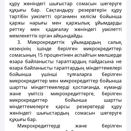
құру жөніндегі шығыстар сомасын шегеруге
құқығы бар. Сақтандыру резервтерін құру
тәртібін уәкілетті органмен келісім бойынша
қаржы нарығы мен қаржылық ұйымдарды
реттеу мен қадағалау жөніндегі уәкілетті
мемлекеттік орган айқындайды.
3. Микрокредиттік ұйымдардың салық
кезеңінің ішінде берілген микрокредиттер
сомасының 15 процентінен аспайтын мөлшерде
өзара байланысты тараптардың пайдасына не
өзара байланысты тараптардың міндеттемелері
бойынша үшінші тұлғаларға берілген
микрокредиттер мен микрокредиттер бойынша
шартты міндеттемелерді қоспағанда, күмәнді
және үмітсіз микрокредиттерге, берілген
микрокредиттер бойынша шартты
міндеттемелерге қарсы резервтерді құру
жөніндегі шығыстардың сомасын шегеруге
құқығы бар.
Микрокредиттерді және берілген