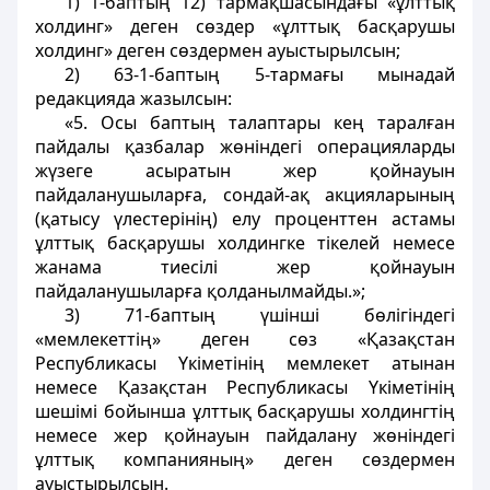
1) 1-баптың 12) тармақшасындағы «ұлттық
холдинг» деген сөздер «ұлттық басқарушы
холдинг» деген сөздермен ауыстырылсын;
2) 63-1-баптың 5-тармағы мынадай
редакцияда жазылсын:
«5. Осы баптың талаптары кең таралған
пайдалы қазбалар жөніндегі операцияларды
жүзеге асыратын жер қойнауын
пайдаланушыларға, сондай-ақ акцияларының
(қатысу үлестерінің) елу проценттен астамы
ұлттық басқарушы холдингке тікелей немесе
жанама тиесілі жер қойнауын
пайдаланушыларға қолданылмайды.»;
3) 71-баптың үшінші бөлігіндегі
«мемлекеттің» деген сөз «Қазақстан
Республикасы Үкіметінің мемлекет атынан
немесе Қазақстан Республикасы Үкіметінің
шешімі бойынша ұлттық басқарушы холдингтің
немесе жер қойнауын пайдалану жөніндегі
ұлттық компанияның» деген сөздермен
ауыстырылсын.