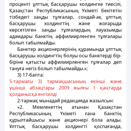
проценті ұлттық басқарушы холдингке тиесілі,
Қазақстан Республикасының Үкіметі бекітетін
тізбедегі заңды тұлғалар, сондай-ақ ұлттық
басқарушы холдингтің және жоғарыда
көрсетілген заңды тұлғалардың лауазымды
адамдары банктің аффилиирленген тұлғалары
болып табылмайды.
Банктер акционерлерінің құрамында ұлттық
басқарушы холдингтің болуы осы банктерді бір-
біріне қатысты аффилиирленген тұлғалар деп
тануға негіз болып табылмайды.»;
3) 17-бапта:
5-тармағы 3) тармақшасының екінші және
үшінші абзацтары 2009 жылғы 1 қаңтарда
қолданысқа енгізілді
2-тармақ мынадай редакцияда жазылсын:
«2. Мемлекеттің атынан Қазақстан
Республикасының Үкіметі ғана банктің
құрылтайшысы және акционері бола алады.
Ұлттық басқарушы холдингті қоспағанда,