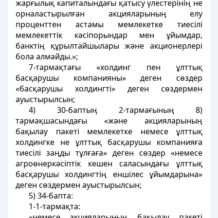
жарғылық капиталындағы қатысу үлестерінің не
орналастырылған акцияларының елу
проценттен астамы мемлекетке тиесілі
мемлекеттік кәсіпорындар мен ұйымдар,
банктің құрылтайшылары және акционерлері
бола алмайды.»;
7-тармақтағы «холдинг пен ұлттық
басқарушы компанияны» деген сөздер
«басқарушы холдингті» деген сөздермен
ауыстырылсын;
4) 30-баптың 2-тармағының 8)
тармақшасындағы «және акцияларының
бақылау пакеті мемлекетке немесе ұлттық
холдингке не ұлттық басқарушы компанияға
тиесілі заңды тұлғаға» деген сөздер «немесе
агроөнеркәсіптік кешен саласындағы ұлттық
басқарушы холдингтің еншілес ұйымдарына»
деген сөздермен ауыстырылсын;
5) 34-бапта:
1-1-тармақта:
«немесе акцияларының бақылау пакеті