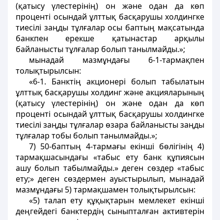
(қатысу үлестерінің) он және одан да көп
проценті осындай ұлттық басқарушы холдингке
тиесілі заңды тұлғалар осы баптың мақсатында
банкпен ерекше қатынастар арқылы
байланысты тұлғалар болып танылмайды.»;
мынадай мазмұндағы 6-1-тармақпен
толықтырылсын:
«6-1. Банктің акционері болып табылатын
ұлттық басқарушы холдинг және акцияларының
(қатысу үлестерінің) он және одан да көп
проценті осындай ұлттық басқарушы холдингке
тиесілі заңды тұлғалар өзара байланысты заңды
тұлғалар тобы болып танылмайды.»;
7) 50-баптың 4-тармағы екінші бөлігінің 4)
тармақшасындағы «табыс ету банк құпиясын
ашу болып табылмайды.» деген сөздер «табыс
ету;» деген сөздермен ауыстырылып, мынадай
мазмұндағы 5) тармақшамен толықтырылсын:
«5) талап ету құқықтарын мемлекет екінші
деңгейдегі банктердің сыныпталған активтерін