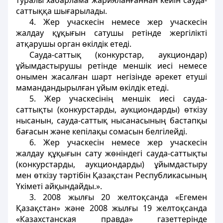
туралы хабарлама жарияланғаннан кейін сауда-
саттыққа шығарылады.
4. Жер учаскесін немесе жер учаскесін
жалдау құқығын сатушы ретінде жергілікті
атқарушы орган өкілдік етеді.
Сауда-саттық (конкурстар, аукциондар)
ұйымдастырушы ретінде меншік иесі немесе
онымен жасалған шарт негізінде әрекет етуші
мамандандырылған ұйым өкілдік етеді.
5. Жep учаскесінің меншік иесі сауда-
саттықты (конкурстарды, аукциондарды) өткізу
нысанын, сауда-саттық нысанасының бастапқы
бағасын және кепілақы сомасын белгілейді.
6. Жер учаскесін немесе жер учаскесін
жалдау құқығын сату жөніндегі сауда-саттықты
(конкурстарды, аукциондарды) ұйымдастыру
мен өткізу тәртібін Қазақстан Республикасының
Үкіметі айқындайды.».
3. 2008 жылғы 20 желтоқсанда «Егемен
Қазақстан» және 2008 жылғы 19 желтоқсанда
«Казахстанская правда» газеттерінде