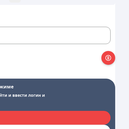
ежиме
йти и ввести логин и