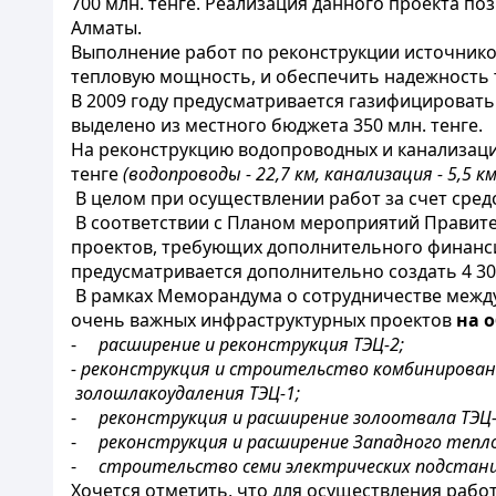
700 млн. тенге. Реализация данного проекта п
Алматы.
Выполнение работ по реконструкции источников
тепловую мощность, и обеспечить надежность
В 2009 году предусматривается газифицировать
выделено из местного бюджета 350 млн. тенге.
На реконструкцию водопроводных и канализацио
тенге
(водопроводы - 22,7 км, канализация - 5,5 км
В целом при осуществлении работ за счет сред
В соответствии с Планом мероприятий Правите
проектов, требующих дополнительного финансир
предусматривается дополнительно создать 4 30
В рамках Меморандума о сотрудничестве межд
очень важных инфраструктурных проектов
на 
-
расширение и реконструкция ТЭЦ-2;
- реконструкция и строительство комбинирова
золошлакоудаления ТЭЦ-1;
-
реконструкция и расширение золоотвала ТЭЦ-
-
реконструкция и расширение Западного тепло
-
строительство семи электрических подстанц
Хочется отметить, что для осуществления раб