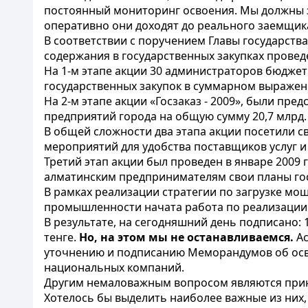
постоянный мониторинг освоения. Мы должны зн
оперативно они доходят до реального заемщик
В соответствии с поручением Главы государств
содержания в государственных закупках проведен
На 1-м этапе акции 30 администраторов бюджет
государственных закупок в суммарном выражении
На 2-м этапе акции «Госзаказ - 2009», были пр
предприятий города на общую сумму 20,7 млрд. 
В общей сложности два этапа акции посетили с
мероприятий для удобства поставщиков услуг 
Третий этап акции был проведен в январе 2009 
алматинским предпринимателям свои планы гос
В рамках реализации стратегии по загрузке м
промышленности начата работа по реализации д
В результате, на сегодняшний день подписано:
тенге.
Но, на этом мы не останавливаемся.
Ас
уточнению и подписанию Меморандумов об осво
национальных компаний.
Другим немаловажным вопросом являются прин
Хотелось бы выделить наиболее важные из них, 