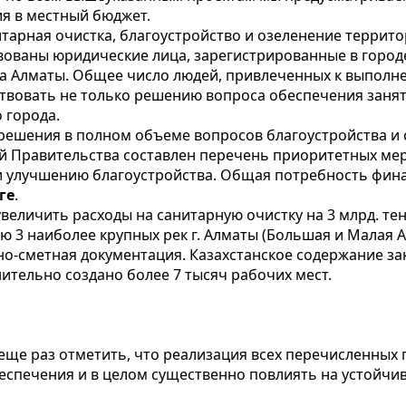
я в местный бюджет.
итарная очистка, благоустройство и озеленение террит
вованы юридические лица, зарегистрированные в городе
а Алматы. Общее число людей, привлеченных к выполнен
твовать не только решению вопроса обеспечения занято
 города.
 решения в полном объеме вопросов благоустройства и 
вий Правительства составлен перечень приоритетных ме
и улучшению благоустройства. Общая потребность фина
ге
.
величить расходы на санитарную очистку на 3 млрд. тен
ю 3 наиболее крупных рек г. Алматы (Большая и Малая А
о-сметная документация. Казахстанское содержание заку
тельно создано более 7 тысяч рабочих мест.
еще раз отметить, что реализация всех перечисленных
еспечения и в целом существенно повлиять на устойчив