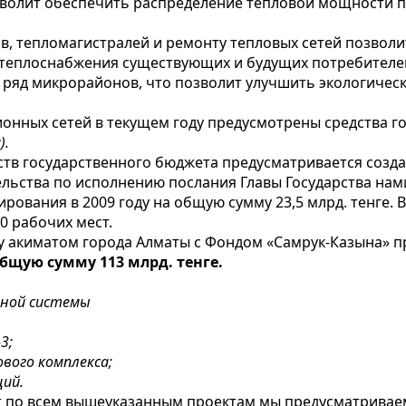
озволит обеспечить распределение тепловой мощности 
, тепломагистралей и ремонту тепловых сетей позволи
 теплоснабжения существующих и будущих потребителе
 ряд микрорайонов, что позволит улучшить экологичес
нных сетей в текущем году предусмотрены средства го
).
ств государственного бюджета предусматривается создан
льства по исполнению послания Главы Государства на
ования в 2009 году на общую сумму 23,5 млрд. тенге. В
0 рабочих мест.
у акиматом города Алматы с Фондом «Самрук-Казына» 
общую сумму 113 млрд. тенге.
нной системы
3;
вого комплекса;
ий.
от по всем вышеуказанным проектам мы предусматривае