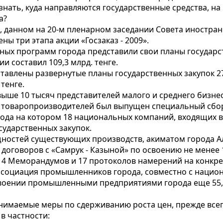
ать, куда направляются государственные средства, на 
а?
а, данном на 20-м пленарном заседании Совета иностра
ы три этапа акции «Госзаказ - 2009».
ных программ города представили свои планы государс
 составил 109,3 млрд. тенге.
едставлены развернутые планы государственных закупок
тенге.
выше 10 тысяч представителей малого и среднего бизнес
и товаропроизводителей был выпущен специальный сбо
года на котором 18 национальных компаний, входящих в
ударственных закупок.
ощностей существующих производств, акиматом города 
оговоров с «Самрук - Казыной» по освоению не менее 1
 14 Меморандумов и 17 протоколов намерений на конкрет
социация промышленников города, совместно с нацио
ении промышленными предприятиями города еще 55,5 м
имаемые меры по сдерживанию роста цен, прежде всего
в частности: