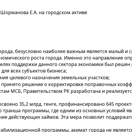
Шорманова Е.А. на городском активе
рода, безусловно наиболее важным является малый и ср
номического роста города. Именно это направление опр
 целях поддержки данного сектора экономики был решен
ля всех субъектов бизнеса;
ия целевого назначения земельных участков;
 принято решение о корректировке поправочных коэффи
ктам МСБ, Правительством РК разработана и реализует
 освоено 35,2 млрд. тенге, профинансировано 645 проект
-го транша программы, где одним из основных условий я
ие действующих займов. Эта мера позволит поддержать
стабилизационной программы, акимат города не являет