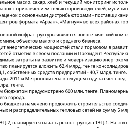
льное масло, сахар, хлеб и текущий мониторинг исполн
арок с привлечением сельхозпроизводителей, муниципа
наценок с основными дистрибьюторами - поставщиками,
центров формата «Арзан», «Магнум» во всех районах гор
нерной инфраструктуры является энергетический комп
омики, объектов малого и среднего бизнеса.
ит энергетических мощностей стали тормозом в развит
етей отметил в своем послании и Президент Республик
одимые затраты на развитие и модернизацию энергокомп
ство планируется вложить 62,4 млрд. тенге консолидиро
3,1, собственных средств предприятий - 40,7 млрд. тенге.
ды-2011 и Метрополитена в текущем году за счет средс
лрд. тенге.
ым бюджетом предусмотрено 600 млн. тенге. Планомерны
го города.
ого бюджета намечено продолжить строительство соеди
ных и распределительных тепловых сетей на сумму 5 мл
ЭЦ-2, планируется начать реконструкцию ТЭЦ-1. На эти