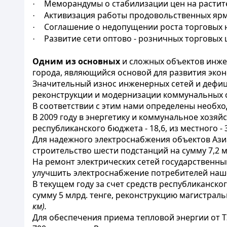
Меморандумы о стабилизации цен на растите
·
Активизация работы продовольственных ярм
·
Соглашение о недопущении роста торговых 
·
Развитие сети оптово - розничных торговых 
·
Одним из основных
и сложных объектов инже
города, являющийся основой для развития экон
Значительный износ инженерных сетей и дефиц
реконструкции и модернизации коммунальных с
В соответствии с этим нами определены необх
В 2009 году в энергетику и коммунальное хозяй
республиканского бюджета - 18,6, из местного - 
Для надежного электроснабжения объектов Азиа
строительство шести подстанций на сумму 7,2 м
На ремонт электрических сетей государственн
улучшить электроснабжение потребителей наше
В текущем году за счет средств республиканск
сумму 5 млрд. тенге, реконструкцию магистраль
км).
Для обеспечения приема тепловой энергии от Т