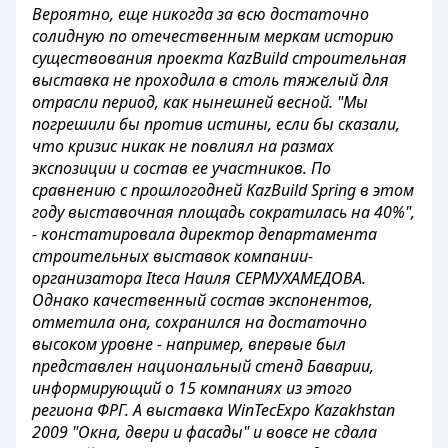
Вероятно, еще никогда за всю достаточно
солидную по отечественным меркам историю
существования проекта KazBuild строительная
выставка не проходила в столь тяжелый для
отрасли период, как нынешней весной. "Мы
погрешили бы против истины, если бы сказали,
что кризис никак не повлиял на размах
экспозиции и состав ее участников. По
сравнению с прошлогодней KazBuild Spring в этом
году выставочная площадь сократилась на 40%",
- констатировала директор департамента
строительных выставок компании-
организатора Iteca Наиля СЕРМУХАМЕДОВА.
Однако качественный состав экспонентов,
отметила она, сохранился на достаточно
высоком уровне - например, впервые был
представлен национальный стенд Баварии,
информирующий о 15 компаниях из этого
региона ФРГ. А выставка WinTecExpo Kazakhstan
2009 "Окна, двери и фасады" и вовсе не сдала