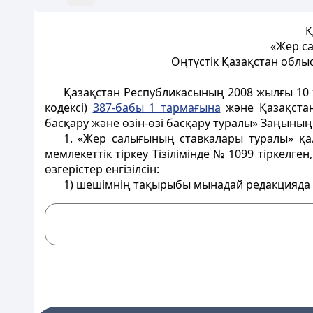
Қ
«Жер са
Оңтүстік Қазақстан облы
Қазақстан Республикасының 2008 жылғы 10 ж
кодексі)
387-бабы 1 тармағына
және Қазақстан
басқару және өзін-өзі басқару туралы» Заңыны
1. «Жер салығының ставкалары туралы» қ
мемлекеттік тіркеу Тізілімінде № 1099 тіркелг
өзгерістер енгізілсін:
1) шешімнің тақырыбы мынадай редакцияда