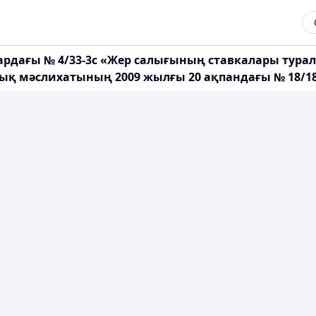
рдағы № 4/33-3с «Жер салығының ставкалары туралы
ық мәслихатының 2009 жылғы 20 ақпандағы № 18/18