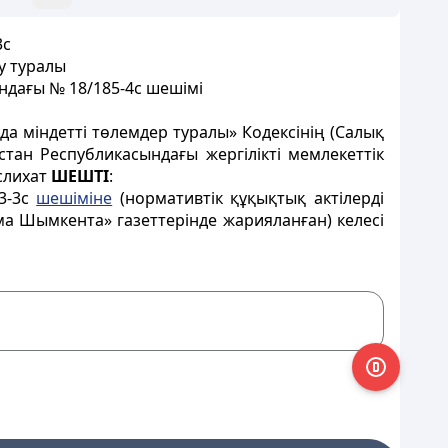
3с
у туралы
ндағы № 18/185-4с шешімі
а міндетті төлемдер туралы» Кодексінің (Салық
ан Республикасындағы жергілікті мемлекеттік
слихат
ШЕШТІ
:
3-3с
шешіміне
(нормативтік құқықтық актілерді
ама Шымкента» газеттерінде жарияланған) келесі