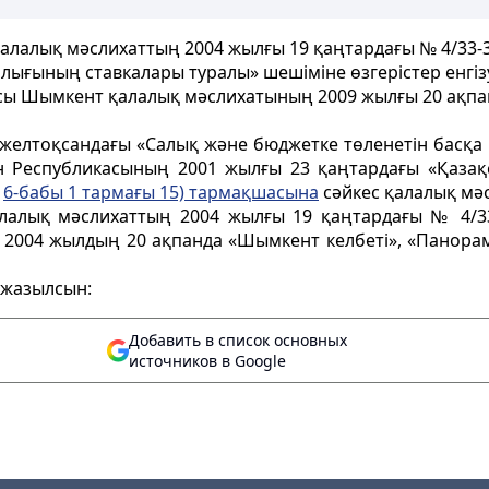
алалық мәслихаттың 2004 жылғы 19 қаңтардағы № 4/33-
лығының ставкалары туралы» шешіміне өзгерістер енгіз
сы Шымкент қалалық мәслихатының 2009 жылғы 20 ақпа
елтоқсандағы «Салық және бюджетке төленетін басқа д
 Республикасының 2001 жылғы 23 қаңтардағы «Қазақст
ң
6-бабы 1 тармағы 15) тармақшасына
сәйкес қалалық мә
алалық мәслихаттың 2004 жылғы 19 қаңтардағы № 4/3
ен, 2004 жылдың 20 ақпанда «Шымкент келбеті», «Панор
 жазылсын:
Добавить в список основных
источников в Google