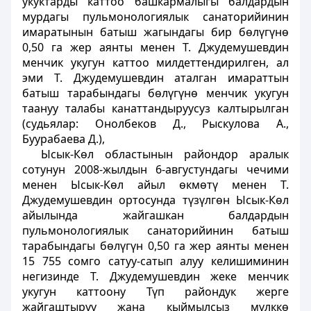
укуктарды каттоо башкармалыгы балдардын
мурдагы пульмонологиялык санаторийинин
имаратынын батыш жагындагы бир бөлүгүнө
0,50 га жер аянты менен Т. Джудемушевдин
менчик укугун каттоо милдеттендирилген, ал
эми Т. Джудемушевдин аталган имараттын
батыш тарабындагы бөлүгүнө менчик укугун
таануу талабы канаттандыруусуз калтырылган
(судьялар: Онолбеков Д., Рыскулова А.,
Буурабаева Д.),
Ысык-Көл областынын райондор аралык
сотунун 2008-жылдын 6-августундагы чечими
менен Ысык-Көл айыл өкмөтү менен Т.
Джудемушевдин ортосунда түзүлгөн Ысык-Көл
айылында жайгашкан балдардын
пульмонологиялык санаторийинин батыш
тарабындагы бөлүгүн 0,50 га жер аянты менен
15 755 сомго сатуу-сатып алуу келишиминин
негизинде Т. Джудемушевдин жеке менчик
укугун каттоону Түп райондук жерге
жайгаштыруу жана кыймылсыз мүлккө