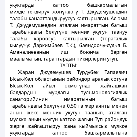
укуктарды каттоо башкармалыгын
милдеттендирүү жөнүндөгү Т. Джудемушевдин
талабы канааттандыруусуз калтырылган. Ал эми
Т. Джудемушевдин аталган имараттын батыш
тарабындагы бөлүгүнө менчик укугун таануу
талабы кароосуз калтырылган (төрагалык
кылуучу: Даркимбаев Т.К.), баяндоочу-судья Б.
Аманалиеванын иш боюнча берген
маалыматын, тараптардын пикирлерин угуп,
ТАПТЫ:
Жаран Джудемушев Турдубек Тапаевич
Ысык-Көл областынын райондор аралык сотуна
Ысык-Көл айыл өкмөтүндө жайгашкан
балдардын мурдагы пульмонологиялык
санаторийинин имаратынын батыш
тарабындагы бөлүгүнө 0.50 га жер аянты менен
анын жеке менчик укугун таанып, аталган
мүлккө анын укугун катгоо жагын Түп райондук
жерге жайгаштыруу жана кыймылсыз мүлккө
укуктарды каттоо башкармалыгына