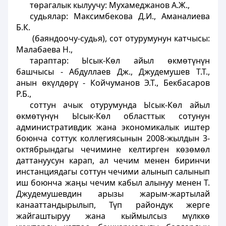
төрагалык кылуучу: Мухамеджанов А.Ж.,
судьялар: Максимбекова Д.И., Аманалиева
Б.К.
(баяндоочу-судья), сот отурумунун катчысы:
Малабаева Н.,
тараптар: Ысык-Көл айыл өкмөтүнүн
башчысы - Абдуллаев Дж., Джудемушев Т.Т.,
анын өкүлдөрү - Койчуманов Э.Т., Бекбасаров
Р.Б.,
соттун ачык отурумунда Ысык-Көл айыл
өкмөтүнүн Ысык-Көл областтык сотунун
административдик жана экономикалык иштер
боюнча соттук коллегиясынын 2008-жылдын 3-
октябрындагы чечимине келтирген көзөмөл
даттануусун карап, ал чечим менен биринчи
инстанциядагы соттун чечими алынып салынып
иш боюнча жаңы чечим кабыл алынуу менен Т.
Джудемушевдин арызы жарым-жартылай
канааттандырылып, Түп райондук жерге
жайгаштыруу жана кыймылсыз мүлккө