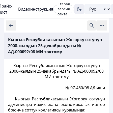
Старая
Прайс-
Видеоинструкция
версия
лист
сайта
Кыргыз Республикасынын Жогорку сотунун
2008-жылдын 25-декабрындагы №
АД-000092/08 МИ токтому
Кыргыз Республикасынын Жогорку сотунун
2008-жылдын 25-декабрындагы № АД-000092/08
МИ токтому
№ 07-460/08.АД иши
Кыргыз Республикасынын Жогорку сотунун
административдик жана экономикалык иштер
боюнча соттук коллегиясы курамында: