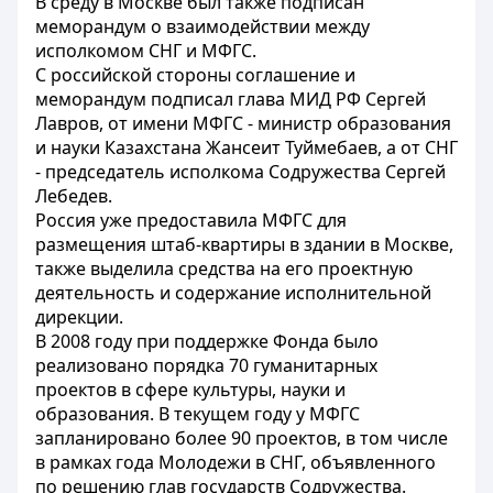
В среду в Москве был также подписан
меморандум о взаимодействии между
исполкомом СНГ и МФГС.
С российской стороны соглашение и
меморандум подписал глава МИД РФ Сергей
Лавров, от имени МФГС - министр образования
и науки Казахстана Жансеит Туймебаев, а от СНГ
- председатель исполкома Содружества Сергей
Лебедев.
Россия уже предоставила МФГС для
размещения штаб-квартиры в здании в Москве,
также выделила средства на его проектную
деятельность и содержание исполнительной
дирекции.
В 2008 году при поддержке Фонда было
реализовано порядка 70 гуманитарных
проектов в сфере культуры, науки и
образования. В текущем году у МФГС
запланировано более 90 проектов, в том числе
в рамках года Молодежи в СНГ, объявленного
по решению глав государств Содружества.