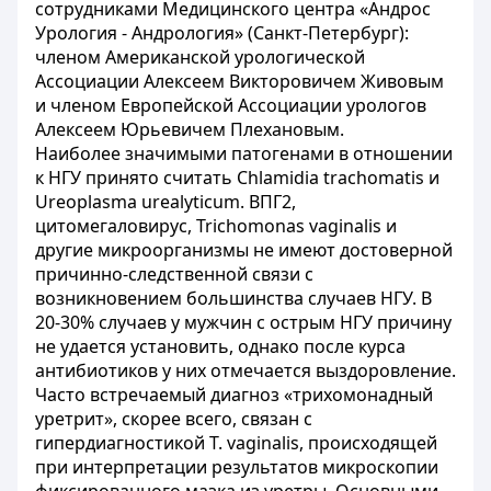
сотрудниками Медицинского центра «Андрос
Урология - Андрология» (Санкт-Петербург):
членом Американской урологической
Ассоциации Алексеем Викторовичем Живовым
и членом Европейской Ассоциации урологов
Алексеем Юрьевичем Плехановым.
Наиболее значимыми патогенами в отношении
к НГУ принято считать Chlamidia trachomatis и
Ureoplasma urealyticum. ВПГ2,
цитомегаловирус, Trichomonas vaginalis и
другие микроорганизмы не имеют достоверной
причинно-следственной связи с
возникновением большинства случаев НГУ. В
20-30% случаев у мужчин с острым НГУ причину
не удается установить, однако после курса
антибиотиков у них отмечается выздоровление.
Часто встречаемый диагноз «трихомонадный
уретрит», скорее всего, связан с
гипердиагностикой Т. vaginalis, происходящей
при интерпретации результатов микроскопии