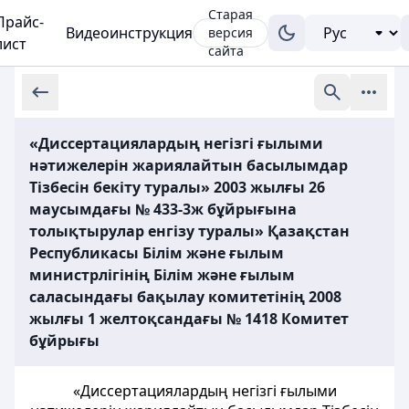
Старая
Прайс-
Видеоинструкция
версия
лист
сайта
«Диссертациялардың негізгі ғылыми
нәтижелерін жариялайтын басылымдар
Тізбесін бекіту туралы» 2003 жылғы 26
маусымдағы № 433-3ж бұйрығына
толықтырулар енгізу туралы» Қазақстан
Республикасы Білім және ғылым
министрлігінің Білім және ғылым
саласындағы бақылау комитетінің 2008
жылғы 1 желтоқсандағы № 1418 Комитет
бұйрығы
«Диссертациялардың негізгі ғылыми